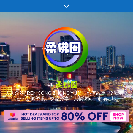
跳
至
内
容
柔佛圈
人从众𠈌[ RÉN CÓNG ZHÒNG YÚ ] ！ 你有故事吗? 我有平
台：新闻资讯、交流分享、人物访问、市场动脉