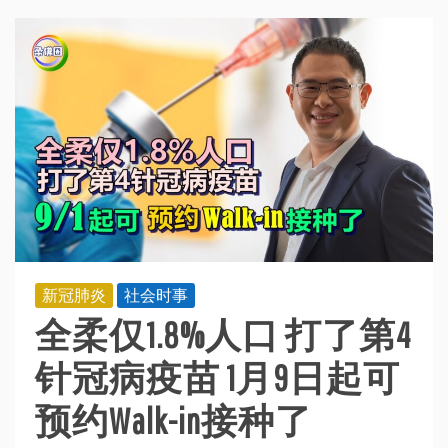
新冠肺炎
社会时事
全柔仅1.8%人口 打了第4
针冠病疫苗 1月9日起可
预约Walk-in接种了