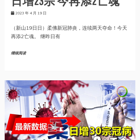
日增23宗 今再添2亡魂
2023 年 4 月 19 日
（新山19日日）柔佛新冠肺炎，连续两天夺命！今天
再添2亡魂。 继昨日有
继续阅读