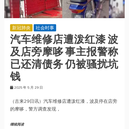
新冠肺炎
社会时事
汽车维修店遭泼红漆 波
及店旁摩哆 事主报警称
已还清债务 仍被骚扰坑
钱
2025 年 5 月 29 日
（古来29日讯）汽车维修店遭泼红漆，波及停在店旁
的摩哆，警方调查发现，
继续阅读