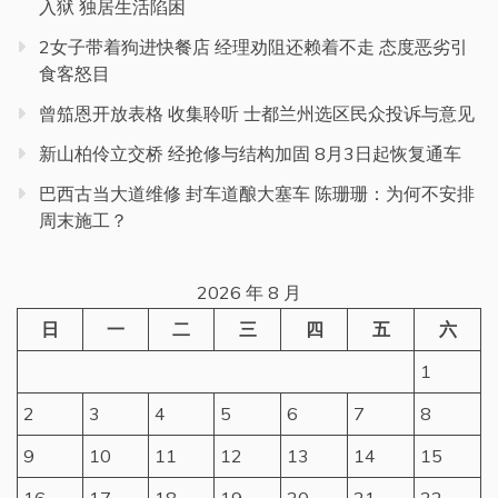
入狱 独居生活陷困
2女子带着狗进快餐店 经理劝阻还赖着不走 态度恶劣引
食客怒目
曾笳恩开放表格 收集聆听 士都兰州选区民众投诉与意见
新山柏伶立交桥 经抢修与结构加固 8月3日起恢复通车
巴西古当大道维修 封车道酿大塞车 陈珊珊：为何不安排
周末施工？
2026 年 8 月
日
一
二
三
四
五
六
1
2
3
4
5
6
7
8
9
10
11
12
13
14
15
16
17
18
19
20
21
22