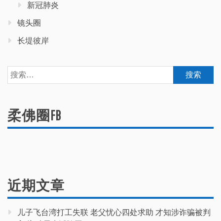
新冠肺炎
镜头圈
长堤彼岸
搜
索：
柔佛圈FB
近期文章
儿子飞台湾打工失联 老父忧心四处求助 才知涉诈骗被判