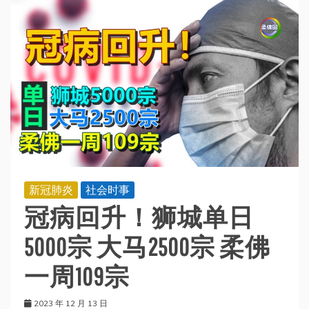
新冠肺炎
社会时事
冠病回升！狮城单日
5000宗 大马2500宗 柔佛
一周109宗
2023 年 12 月 13 日