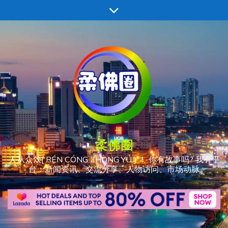
跳
至
内
容
柔佛圈
人从众𠈌[ RÉN CÓNG ZHÒNG YÚ ] ！ 你有故事吗? 我有平
台：新闻资讯、交流分享、人物访问、市场动脉