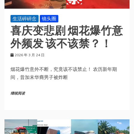
生活碎碎念
镜头圈
喜庆变悲剧 烟花爆竹意
外频发 该不该禁？！
2026 年 3 月 24 日
烟花爆竹意外不断，究竟该不该禁止！ 农历新年期
间，昔加末华裔男子被炸断
继续阅读