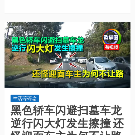
生活碎碎念
黑色轿车闪避扫墓车龙
逆行闪大灯发生擦撞 还