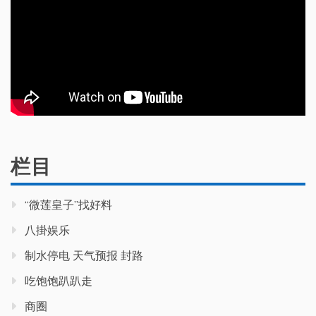
栏目
“微莲皇子”找好料
八掛娱乐
制水停电 天气预报 封路
吃饱饱趴趴走
商圈