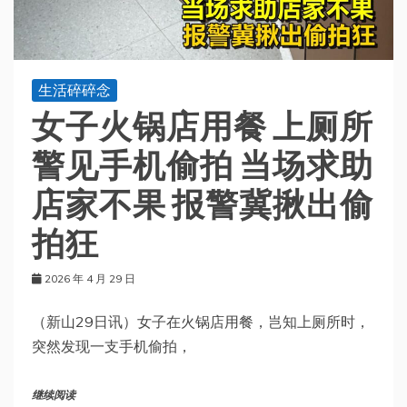
生活碎碎念
女子火锅店用餐 上厕所
警见手机偷拍 当场求助
店家不果 报警冀揪出偷
拍狂
2026 年 4 月 29 日
（新山29日讯）女子在火锅店用餐，岂知上厕所时，
突然发现一支手机偷拍，
继续阅读