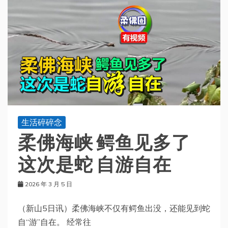
生活碎碎念
柔佛海峡 鳄鱼见多了
这次是蛇 自游自在
2026 年 3 月 5 日
（新山5日讯）柔佛海峡不仅有鳄鱼出没，还能见到蛇
自“游”自在。 经常往