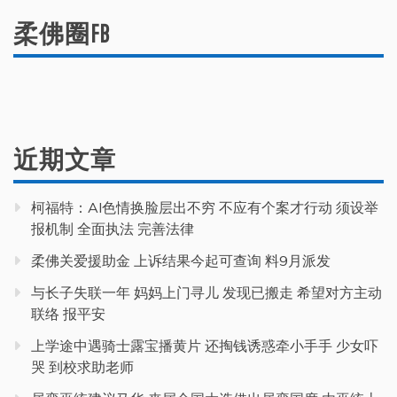
柔佛圈FB
近期文章
柯福特：AI色情换脸层出不穷 不应有个案才行动 须设举
报机制 全面执法 完善法律
柔佛关爱援助金 上诉结果今起可查询 料9月派发
与长子失联一年 妈妈上门寻儿 发现已搬走 希望对方主动
联络 报平安
上学途中遇骑士露宝播黄片 还掏钱诱惑牵小手手 少女吓
哭 到校求助老师