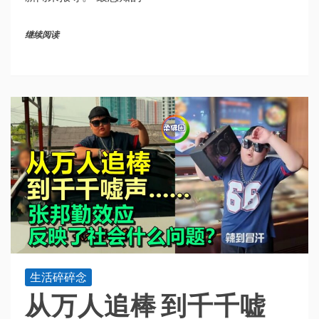
继续阅读
生活碎碎念
从万人追棒 到千千嘘