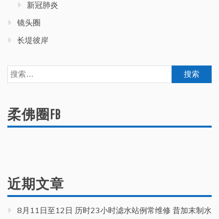
新冠肺炎
镜头圈
长堤彼岸
搜
索：
柔佛圈FB
近期文章
8月11日至12日 历时23小时滤水站例常维修 昔加末制水