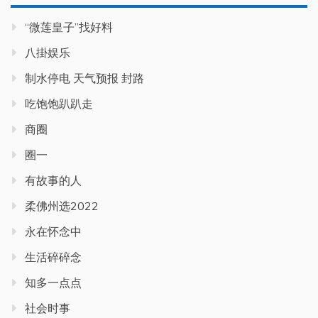
“微莲皇子”找好料
八掛娱乐
制水停电 天气预报 封路
吃饱饱趴趴走
商圈
圈一
有故事的人
柔佛州选2022
永在怀念中
生活碎碎念
知多一点点
社会时事