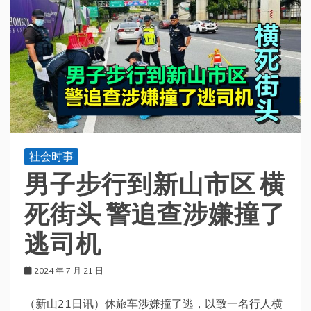
社会时事
男子步行到新山市区 横
死街头 警追查涉嫌撞了
逃司机
2024 年 7 月 21 日
（新山21日讯）休旅车涉嫌撞了逃，以致一名行人横