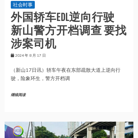
社会时事
外国轿车EDL逆向行驶
新山警方开档调查 要找
涉案司机
2024 年 8 月 17 日
（新山17日讯）轿车午夜在东部疏散大道上逆向行
驶，险象环生，警方开档调
继续阅读