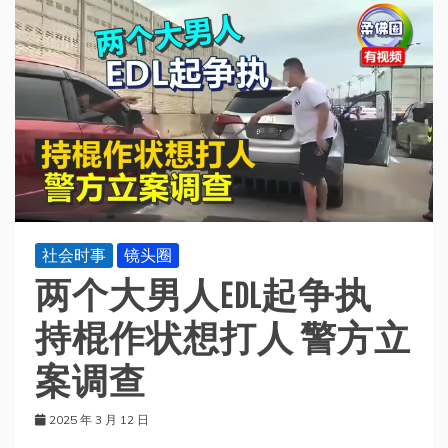
社会时事
镜头圈
两个大男人EDL起争执
持棍作状想打人 警方立
案调查
2025 年 3 月 12 日