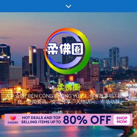
跳
至
内
容
柔佛圈
人从众𠈌[ RÉN CÓNG ZHÒNG YÚ ] ！ 你有故事吗? 我有平
台：新闻资讯、交流分享、人物访问、市场动脉