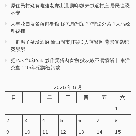
原住民村疑有雌雄老虎出没 脚印越来越近村庄 居民惶恐
不安
大丰花园著名海鲜餐馆 移民局扫荡 37非法外劳 1大马经
理被捕
一群男子疑发酒疯 新山闹市打架 3人落警网 背景复杂犯
案累累
把Pok当成Pork 炒作卖猪肉食物 掀友族不满情绪｜ 南洋
茶室：95年招牌被污蔑
2026 年 8 月
日
一
二
三
四
五
六
1
2
3
4
5
6
7
8
9
10
11
12
13
14
15