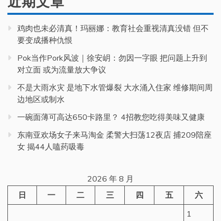
近期文章
鸡肉也未必清真！玛丽娜：教育社会重视清真没错 但不
要变成播种仇恨
Pok当作Pork风波｜徐安岄：勿因一字眼 把问题上升到
对立面 或为流量放大争议
不是大雨水灾 是地下水管爆裂 大水涌入住家 维修期间周
边地区或制水
一碗面薄可高达650卡路里？ 4招教您吃得美味又健康
东南亚欢场女子来马淘金 柔警大扫荡12夜店 捕209陪座
女 揭44人嗑药吸毒
2026 年 8 月
日
一
二
三
四
五
六
1