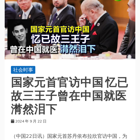
社会时事
国家元首官访中国 忆已
故三王子曾在中国就医
潸然泪下
2024 年 9 月 22 日
（中国22日讯）国家元首苏丹依布拉欣官访中国，为