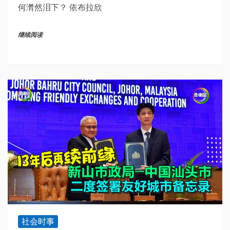
何潸然泪下？ 依布拉欣
继续阅读
社会时事