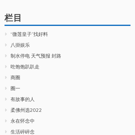
栏目
“微莲皇子”找好料
八掛娱乐
制水停电 天气预报 封路
吃饱饱趴趴走
商圈
圈一
有故事的人
柔佛州选2022
永在怀念中
生活碎碎念