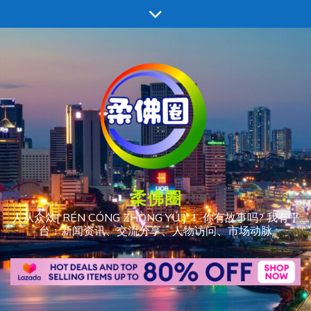
跳
至
内
容
柔佛圈
人从众𠈌[ RÉN CÓNG ZHÒNG YÚ ] ！ 你有故事吗? 我有平
台：新闻资讯、交流分享、人物访问、市场动脉