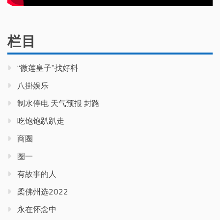
栏目
“微莲皇子”找好料
八掛娱乐
制水停电 天气预报 封路
吃饱饱趴趴走
商圈
圈一
有故事的人
柔佛州选2022
永在怀念中