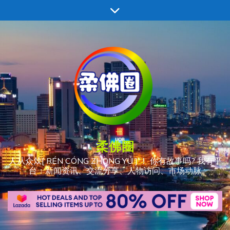
跳
至
内
容
柔佛圈
人从众𠈌[ RÉN CÓNG ZHÒNG YÚ ] ！ 你有故事吗? 我有平
台：新闻资讯、交流分享、人物访问、市场动脉