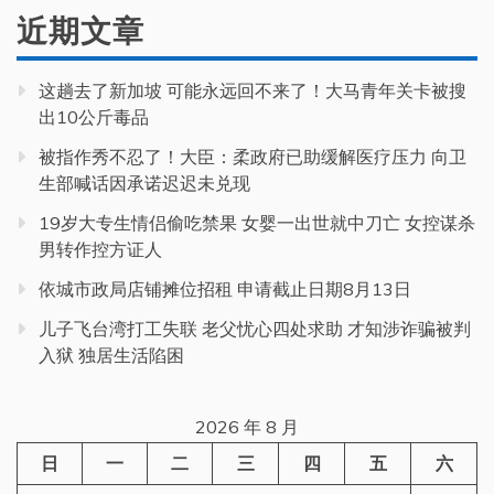
近期文章
这趟去了新加坡 可能永远回不来了！大马青年关卡被搜
出10公斤毒品
被指作秀不忍了！大臣：柔政府已助缓解医疗压力 向卫
生部喊话因承诺迟迟未兑现
19岁大专生情侣偷吃禁果 女婴一出世就中刀亡 女控谋杀
男转作控方证人
依城市政局店铺摊位招租 申请截止日期8月13日
儿子飞台湾打工失联 老父忧心四处求助 才知涉诈骗被判
入狱 独居生活陷困
2026 年 8 月
日
一
二
三
四
五
六