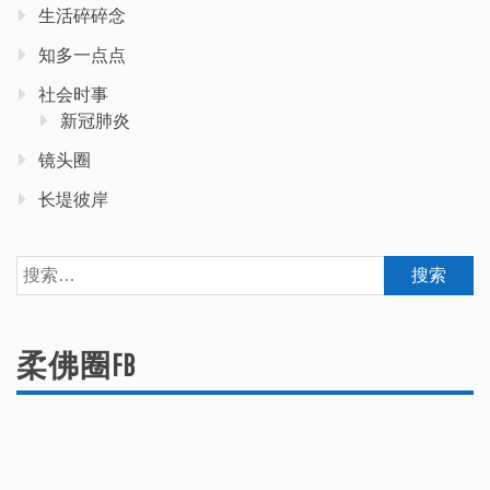
生活碎碎念
知多一点点
社会时事
新冠肺炎
镜头圈
长堤彼岸
搜
索：
柔佛圈FB