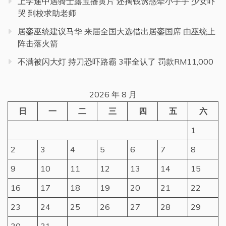
上学途中遇骑士露宝播黄片 还掏钱诱惑牵小手手 少女吓
哭 到校求助老师
居銮巫统建议马华 来届全国大选借出居銮国席 由巫统上
阵击落火箭
不满被闪大灯 持刀恐吓路霸 3罪全认了 罚款RM11,000
2026 年 8 月
日
一
二
三
四
五
六
1
2
3
4
5
6
7
8
9
10
11
12
13
14
15
16
17
18
19
20
21
22
23
24
25
26
27
28
29
30
31