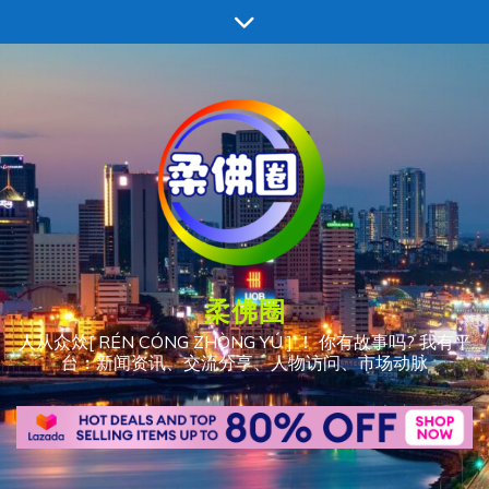
跳
至
内
容
柔佛圈
人从众𠈌[ RÉN CÓNG ZHÒNG YÚ ] ！ 你有故事吗? 我有平
台：新闻资讯、交流分享、人物访问、市场动脉