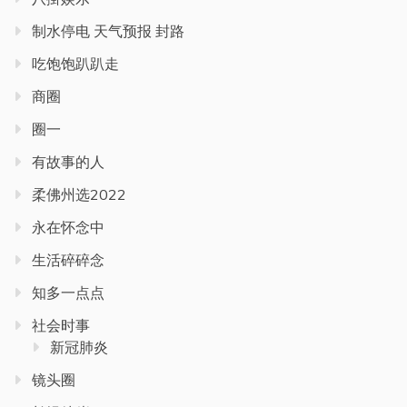
制水停电 天气预报 封路
吃饱饱趴趴走
商圈
圈一
有故事的人
柔佛州选2022
永在怀念中
生活碎碎念
知多一点点
社会时事
新冠肺炎
镜头圈