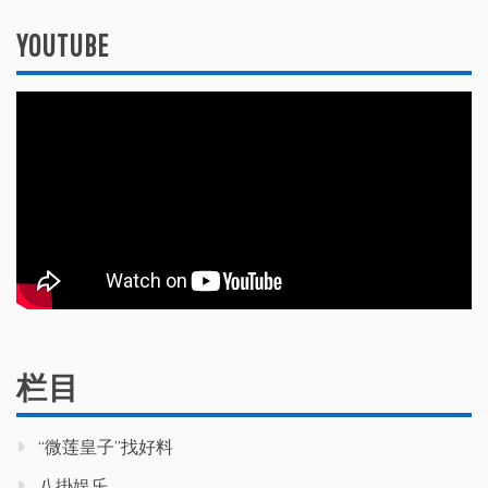
YOUTUBE
栏目
“微莲皇子”找好料
八掛娱乐