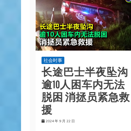
社会时事
长途巴士半夜坠沟
逾10人困车内无法
脱困 消拯员紧急救
援
2024 年 9 月 22 日