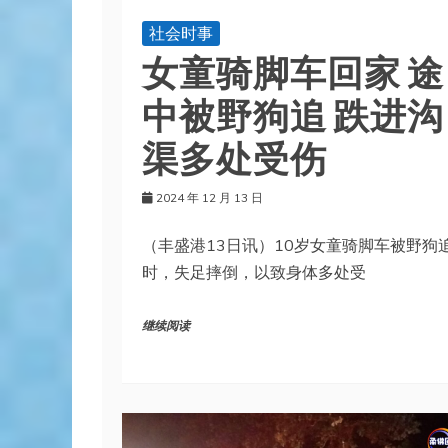
社会时事
女童骑脚车回家 途
中被野狗追 跌进沟
渠多处受伤
2024 年 12 月 13 日
（丰盛港13日讯）10岁女童骑脚车被野狗
时，失足摔倒，以致身体多处受
继续阅读