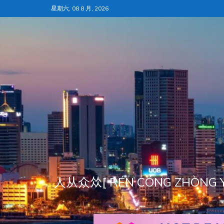
跳
星期六, 08 8 月, 2026
至
内
容
人从众𠈌[ RÉN CÓNG ZH