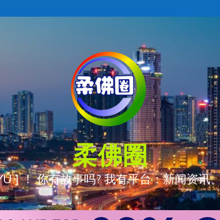
柔佛圈
ÒNG YÚ ] ！ 你有故事吗? 我有平台：