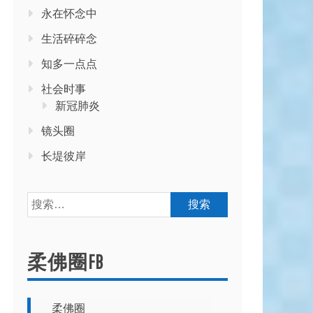
永在怀念中
生活碎碎念
知多一点点
社会时事
新冠肺炎
镜头圈
长堤彼岸
搜
索：
柔佛圈FB
柔佛圈