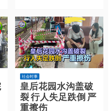
社会时事
院
皇后花园水沟盖破
裂 行人失足跌倒 严
重擦伤