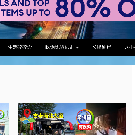
生活碎碎念
吃饱饱趴趴走
长堤彼岸
八掛