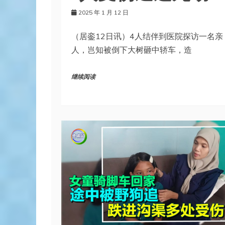
2025 年 1 月 12 日
（居銮12日讯）4人结伴到医院探访一名亲
人，岂知被倒下大树砸中轿车，造
继续阅读