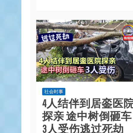
社会时事
4人结伴到居銮医
探亲 途中树倒砸车
3人受伤逃过死劫