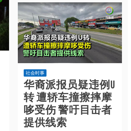
社会时事
华裔派报员疑违例U
转 遭轿车撞擦摔摩
哆受伤 警吁目击者
提供线索