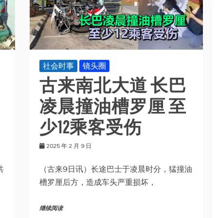
社会时事
镜头圈
古来南北大道 长巴
凌晨撞油槽罗厘 至
少12乘客受伤
2025 年 2 月 9 日
共
（古来9日讯）长途巴士于凌晨时分，猛撞油
槽罗厘后方，造成车头严重损坏，
继续阅读