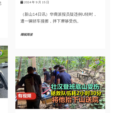
2024 年 9 月 15 日
巴
（新山14日讯）华裔派报员疑违例U转时，
遭一辆轿车撞擦，摔下摩哆受伤。
继续阅读