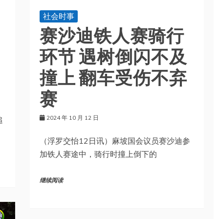
社会时事
赛沙迪铁人赛骑行
环节 遇树倒闪不及
撞上 翻车受伤不弃
赛
2024 年 10 月 12 日
追
（浮罗交怡12日讯）麻坡国会议员赛沙迪参
加铁人赛途中，骑行时撞上倒下的
继续阅读