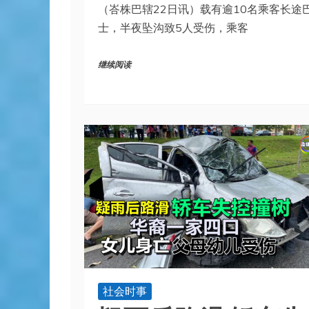
（峇株巴辖22日讯）载有逾10名乘客长途
士，半夜坠沟致5人受伤，乘客
继续阅读
社会时事