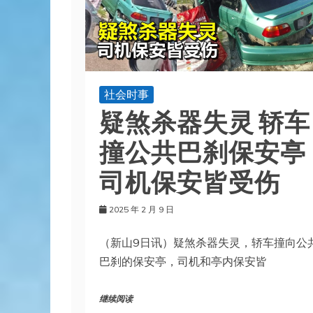
社会时事
疑煞杀器失灵 轿车
撞公共巴刹保安亭
司机保安皆受伤
2025 年 2 月 9 日
（新山9日讯）疑煞杀器失灵，轿车撞向公
巴刹的保安亭，司机和亭内保安皆
继续阅读