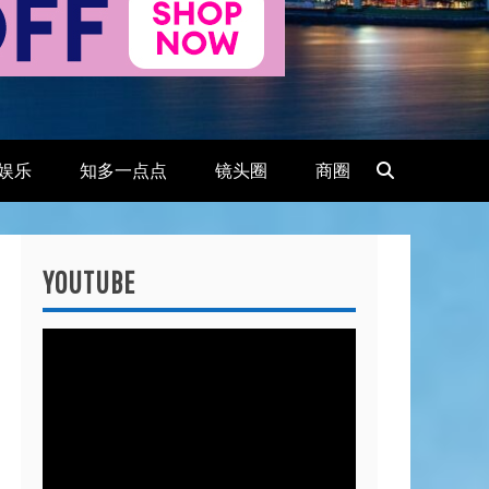
娱乐
知多一点点
镜头圈
商圈
YOUTUBE