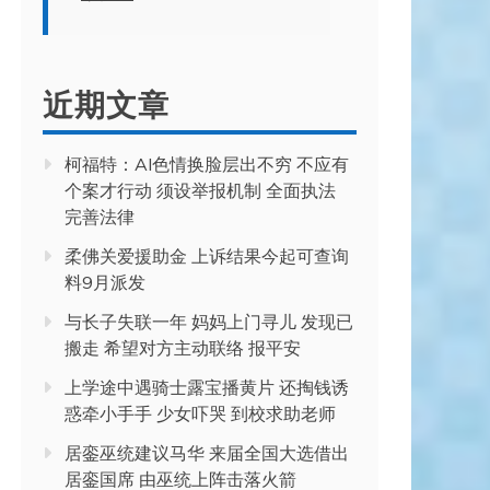
近期文章
柯福特：AI色情换脸层出不穷 不应有
个案才行动 须设举报机制 全面执法
完善法律
柔佛关爱援助金 上诉结果今起可查询
料9月派发
与长子失联一年 妈妈上门寻儿 发现已
搬走 希望对方主动联络 报平安
上学途中遇骑士露宝播黄片 还掏钱诱
惑牵小手手 少女吓哭 到校求助老师
居銮巫统建议马华 来届全国大选借出
居銮国席 由巫统上阵击落火箭