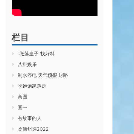
栏目
“微莲皇子”找好料
八掛娱乐
制水停电 天气预报 封路
吃饱饱趴趴走
商圈
圈一
有故事的人
柔佛州选2022