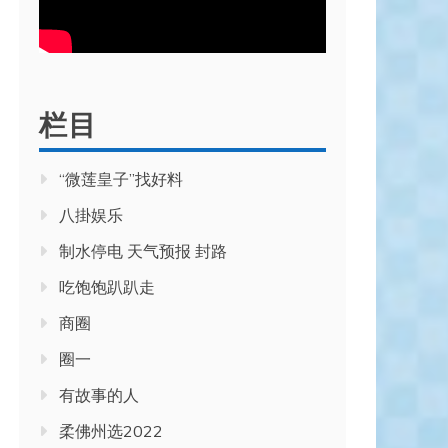
栏目
“微莲皇子”找好料
八掛娱乐
制水停电 天气预报 封路
吃饱饱趴趴走
商圈
圈一
有故事的人
柔佛州选2022