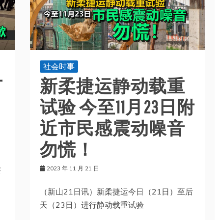
社会时事
市
新柔捷运静动载重
试验 今至11月23日附
近市民感震动噪音
勿慌！
2023 年 11 月 21 日
茶
（新山21日讯）新柔捷运今日（21日）至后
天（23日）进行静动载重试验