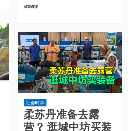
继续阅读
社会时事
柔苏丹准备去露
营？ 逛城中坊买装