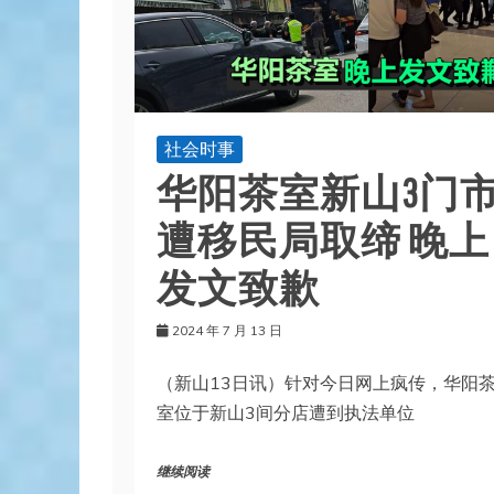
社会时事
华阳茶室新山3门
遭移民局取缔 晚上
发文致歉
2024 年 7 月 13 日
（新山13日讯）针对今日网上疯传，华阳
室位于新山3间分店遭到执法单位
继续阅读