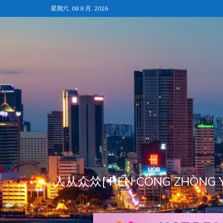
跳
星期六, 08 8 月, 2026
至
内
容
人从众𠈌[ RÉN CÓNG ZH