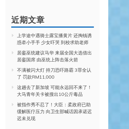
近期文章
上学途中遇骑士露宝播黄片 还掏钱诱
惑牵小手手 少女吓哭 到校求助老师
居銮巫统建议马华 来届全国大选借出
居銮国席 由巫统上阵击落火箭
不满被闪大灯 持刀恐吓路霸 3罪全认
了 罚款RM11,000
这趟去了新加坡 可能永远回不来了！
大马青年关卡被搜出10公斤毒品
被指作秀不忍了！大臣：柔政府已助
缓解医疗压力 向卫生部喊话因承诺迟
迟未兑现