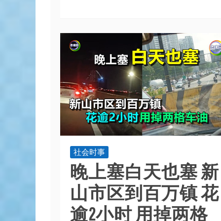
社会时事
晚上塞白天也塞 新
山市区到百万镇 花
逾2小时 用掉两格