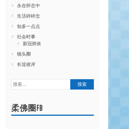
永在怀念中
生活碎碎念
知多一点点
社会时事
新冠肺炎
镜头圈
长堤彼岸
搜
索：
柔佛圈FB