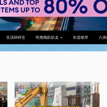
生活碎碎念
吃饱饱趴趴走
长堤彼岸
八掛