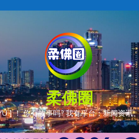
柔佛圈
ÒNG YÚ ] ！ 你有故事吗? 我有平台：