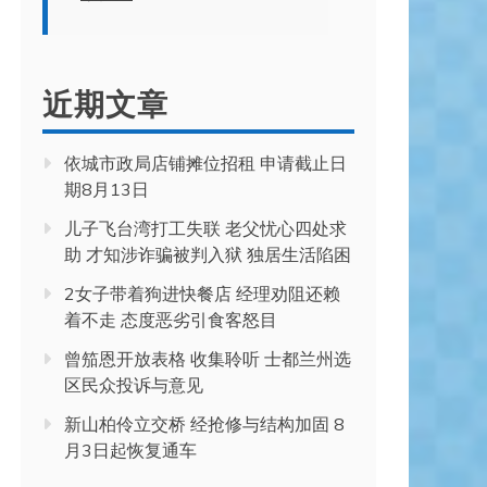
近期文章
依城市政局店铺摊位招租 申请截止日
期8月13日
儿子飞台湾打工失联 老父忧心四处求
助 才知涉诈骗被判入狱 独居生活陷困
2女子带着狗进快餐店 经理劝阻还赖
着不走 态度恶劣引食客怒目
曾笳恩开放表格 收集聆听 士都兰州选
区民众投诉与意见
新山柏伶立交桥 经抢修与结构加固 8
月3日起恢复通车