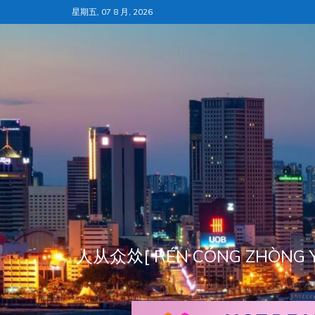
跳
星期五, 07 8 月, 2026
至
内
容
人从众𠈌[ RÉN CÓNG ZH