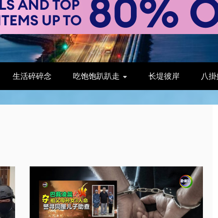
生活碎碎念
吃饱饱趴趴走
长堤彼岸
八掛