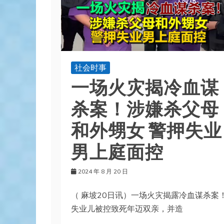
社会时事
一场火灾揭冷血谋
杀案！涉嫌杀父母
和外甥女 警押失业
男上庭面控
2024 年 8 月 20 日
（ 麻坡20日讯）一场火灾揭露冷血谋杀案
失业儿被控致死年迈双亲，并造