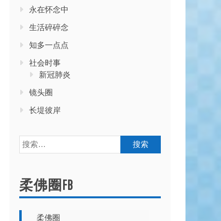
永在怀念中
生活碎碎念
知多一点点
社会时事
新冠肺炎
镜头圈
长堤彼岸
搜
索：
柔佛圈FB
柔佛圈