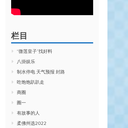
栏目
“微莲皇子”找好料
八掛娱乐
制水停电 天气预报 封路
吃饱饱趴趴走
商圈
圈一
有故事的人
柔佛州选2022