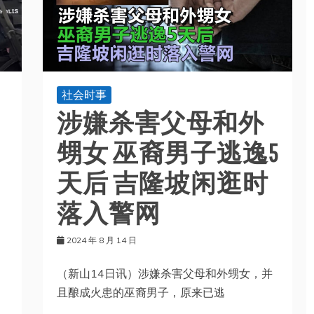
社会时事
涉嫌杀害父母和外
甥女 巫裔男子逃逸5
天后 吉隆坡闲逛时
落入警网
2024 年 8 月 14 日
（新山14日讯）涉嫌杀害父母和外甥女，并
！
且酿成火患的巫裔男子，原来已逃