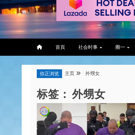
首頁
社会时事
圈一
主页
外甥女
你正浏览
标签：
外甥女