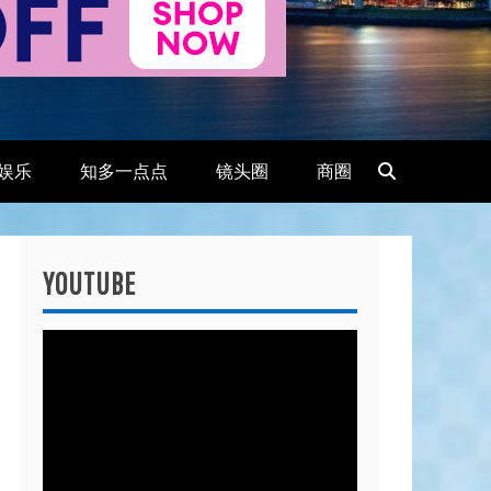
娱乐
知多一点点
镜头圈
商圈
YOUTUBE