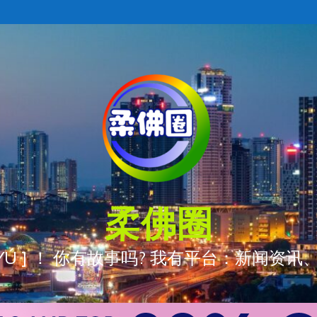
柔佛圈
ÒNG YÚ ] ！ 你有故事吗? 我有平台：