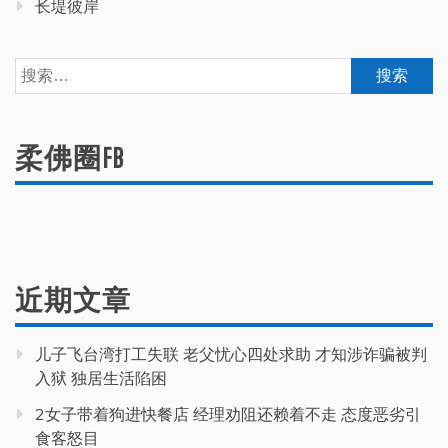
长堤彼岸
搜
索：
柔佛圈FB
近期文章
儿子飞台湾打工失联 老父忧心四处求助 才知涉诈骗被判
入狱 独居生活陷困
2女子带着狗进快餐店 经理劝阻还赖着不走 态度恶劣引
食客怒目