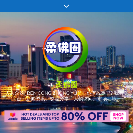
跳
至
内
容
柔佛圈
人从众𠈌[ RÉN CÓNG ZHÒNG YÚ ] ！ 你有故事吗? 我有平
台：新闻资讯、交流分享、人物访问、市场动脉