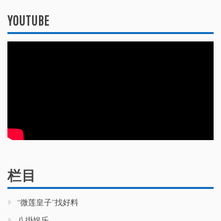
YOUTUBE
栏目
“微莲皇子”找好料
八掛娱乐