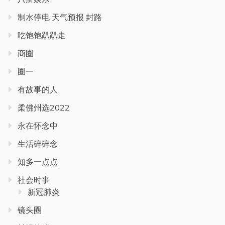
制水停电 天气预报 封路
吃饱饱趴趴走
商圈
圈一
有故事的人
柔佛州选2022
永在怀念中
生活碎碎念
知多一点点
社会时事
新冠肺炎
镜头圈