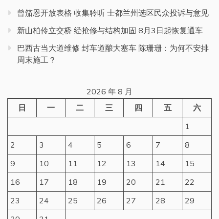
曾笳恩开放表格 收集聆听 士都兰州选区民众投诉与意见
新山柏伶立交桥 经抢修与结构加固 8月3日起恢复通车
巴西古当大道维修 封车道酿大塞车 陈珊珊：为何不安排
周末施工？
2026 年 8 月
日
一
二
三
四
五
六
1
2
3
4
5
6
7
8
9
10
11
12
13
14
15
16
17
18
19
20
21
22
23
24
25
26
27
28
29
30
31