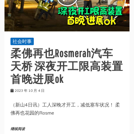
社会时事
柔佛再也Rosmerah汽车
天桥 深夜开工限高装置
首晚进展ok
2023 年 10 月 4 日
（新山4日讯）工人深晚才开工，减低塞车状况！ 柔
佛再也花园的Rosme
继续阅读