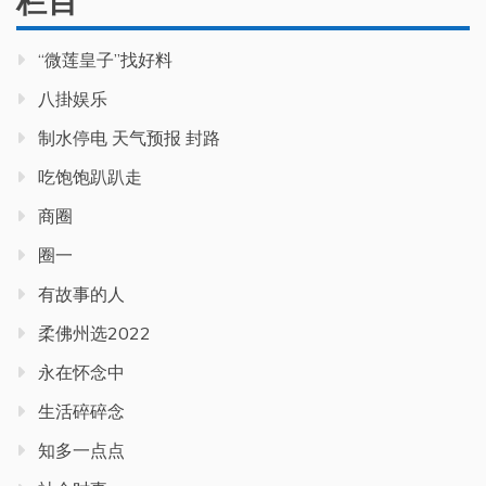
栏目
“微莲皇子”找好料
八掛娱乐
制水停电 天气预报 封路
吃饱饱趴趴走
商圈
圈一
有故事的人
柔佛州选2022
永在怀念中
生活碎碎念
知多一点点