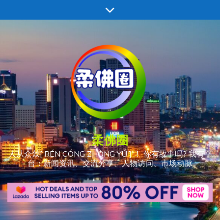
跳
至
内
容
柔佛圈
人从众𠈌[ RÉN CÓNG ZHÒNG YÚ ] ！ 你有故事吗? 我有平
台：新闻资讯、交流分享、人物访问、市场动脉