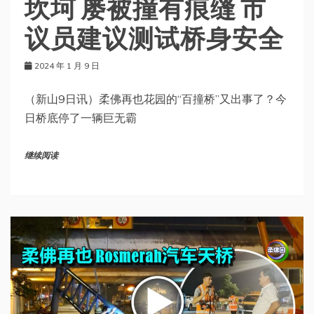
坎坷 屡被撞有痕缝 市
议员建议测试桥身安全
2024 年 1 月 9 日
（新山9日讯）柔佛再也花园的“百撞桥”又出事了？今
日桥底停了一辆巨无霸
继续阅读