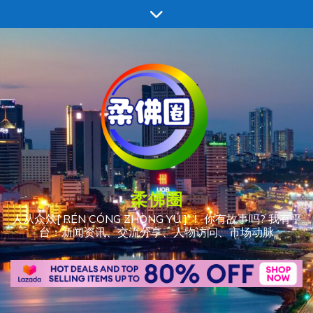
跳
至
内
容
柔佛圈
人从众𠈌[ RÉN CÓNG ZHÒNG YÚ ] ！ 你有故事吗? 我有平
台：新闻资讯、交流分享、人物访问、市场动脉