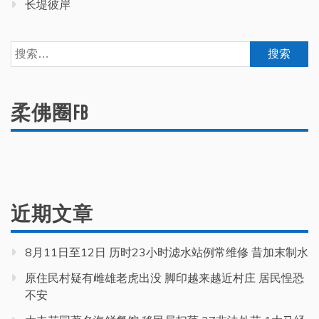
长堤彼岸
搜
索：
柔佛圈FB
近期文章
8月11日至12日 历时23小时滤水站例常维修 昔加末制水
原住民村疑有雌雄老虎出没 脚印越来越近村庄 居民惶恐
不安