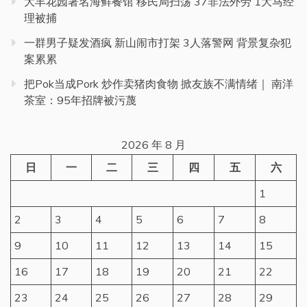
大丰花园著名海鲜餐馆 移民局扫荡 37非法外劳 1大马经
理被捕
一群男子疑发酒疯 新山闹市打架 3人落警网 背景复杂犯
案累累
把Pok当成Pork 炒作卖猪肉食物 掀友族不满情绪｜ 南洋
茶室：95年招牌被污蔑
2026 年 8 月
日
一
二
三
四
五
六
1
2
3
4
5
6
7
8
9
10
11
12
13
14
15
16
17
18
19
20
21
22
23
24
25
26
27
28
29