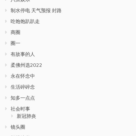
制水停电 天气预报 封路
吃饱饱趴趴走
商圈
圈一
有故事的人
柔佛州选2022
永在怀念中
生活碎碎念
知多一点点
社会时事
新冠肺炎
镜头圈