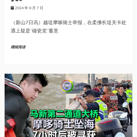
2024 年 8 月 7 日
（新山7日讯）越堤摩哆骑士举报，在柔佛长堤关卡处
遇上疑是“碰瓷党”蓄意
继续阅读