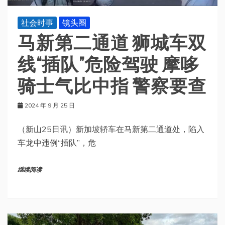
社会时事
镜头圈
马新第二通道 狮城车双
线“插队”危险驾驶 摩哆
骑士气比中指 警察要查
2024 年 9 月 25 日
（新山25日讯）新加坡轿车在马新第二通道处，陷入
车龙中违例“插队”，危
继续阅读