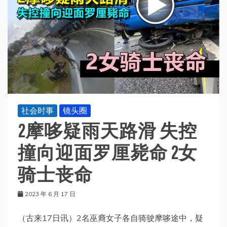
社会时事
镜头圈
2摩哆疑雨天路滑 失控
撞向迎面罗厘毙命 2女
骑士丧命
2023 年 6 月 17 日
（古来17日讯）2名巫裔女子各自骑驶摩哆途中，疑