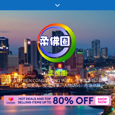
跳
至
内
容
柔佛圈
人从众𠈌[ RÉN CÓNG ZHÒNG YÚ ] ！ 你有故事吗? 我有平
台：新闻资讯、交流分享、人物访问、市场动脉