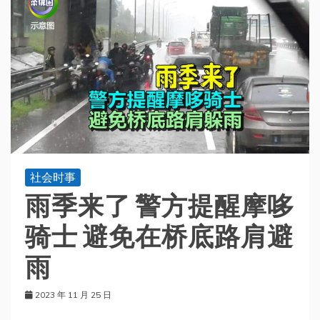
社会时事
雨季来了 警方提醒摩哆
骑士 避免在桥底路肩避
雨
2023 年 11 月 25 日