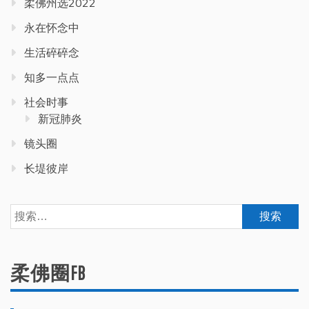
柔佛州选2022
永在怀念中
生活碎碎念
知多一点点
社会时事
新冠肺炎
镜头圈
长堤彼岸
搜
索：
柔佛圈FB