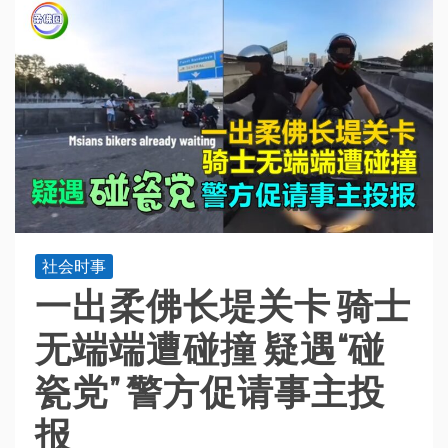
社会时事
一出柔佛长堤关卡 骑士
无端端遭碰撞 疑遇“碰
瓷党” 警方促请事主投
报