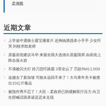
柔佛圈
近期文章
上学途中遇骑士露宝播黄片 还掏钱诱惑牵小手手 少女吓
哭 到校求助老师
居銮巫统建议马华 来届全国大选借出居銮国席 由巫统上
阵击落火箭
不满被闪大灯 持刀恐吓路霸 3罪全认了 罚款RM11,000
这趟去了新加坡 可能永远回不来了！大马青年关卡被搜
出10公斤毒品
被指作秀不忍了！大臣：柔政府已助缓解医疗压力 向卫
生部喊话因承诺迟迟未兑现