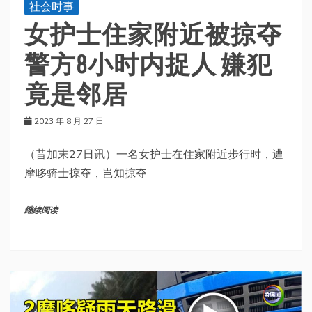
社会时事
女护士住家附近被掠夺
警方8小时内捉人 嫌犯
竟是邻居
2023 年 8 月 27 日
（昔加末27日讯）一名女护士在住家附近步行时，遭
摩哆骑士掠夺，岂知掠夺
继续阅读