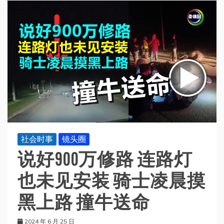
社会时事
镜头圈
说好900万修路 连路灯
也未见安装 骑士凌晨摸
黑上路 撞牛送命
2024 年 6 月 25 日