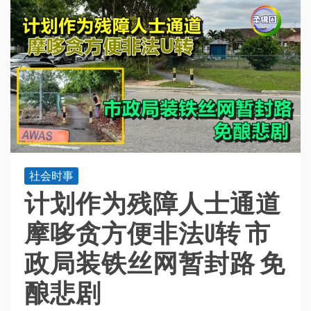
社会时事
计划作为残障人士通道
摩哆贪方便非法U转 市
政局装铁丝网暂封路 免
酿悲剧