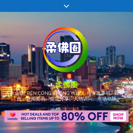
跳
至
内
容
柔佛圈
人从众𠈌[ RÉN CÓNG ZHÒNG YÚ ] ！ 你有故事吗? 我有平
台：新闻资讯、交流分享、人物访问、市场动脉