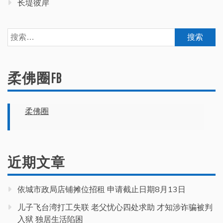
长堤彼岸
搜
索：
柔佛圈FB
柔佛圈
近期文章
依城市政局店铺摊位招租 申请截止日期8月13日
儿子飞台湾打工失联 老父忧心四处求助 才知涉诈骗被判
入狱 独居生活陷困