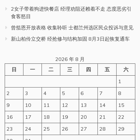
2女子带着狗进快餐店 经理劝阻还赖着不走 态度恶劣引
食客怒目
曾笳恩开放表格 收集聆听 士都兰州选区民众投诉与意见
新山柏伶立交桥 经抢修与结构加固 8月3日起恢复通车
2026 年 8 月
日
一
二
三
四
五
六
1
2
3
4
5
6
7
8
9
10
11
12
13
14
15
16
17
18
19
20
21
22
23
24
25
26
27
28
29