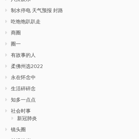
制水停电 天气预报 封路
吃饱饱趴趴走
商圈
圈一
有故事的人
柔佛州选2022
永在怀念中
生活碎碎念
知多一点点
社会时事
新冠肺炎
镜头圈