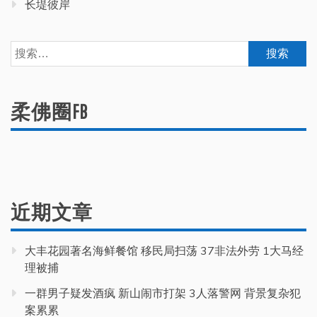
长堤彼岸
搜
索：
柔佛圈FB
近期文章
大丰花园著名海鲜餐馆 移民局扫荡 37非法外劳 1大马经
理被捕
一群男子疑发酒疯 新山闹市打架 3人落警网 背景复杂犯
案累累