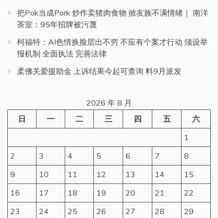
把Pok当成Pork 炒作卖猪肉食物 掀友族不满情绪｜ 南洋
茶室：95年招牌被污蔑
柯福特：AI色情换脸层出不穷 不应有个案才行动 须设举
报机制 全面执法 完善法律
柔佛关爱援助金 上诉结果今起可查询 料9月派发
2026 年 8 月
日
一
二
三
四
五
六
1
2
3
4
5
6
7
8
9
10
11
12
13
14
15
16
17
18
19
20
21
22
23
24
25
26
27
28
29