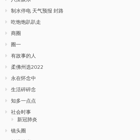
制水停电 天气预报 封路
吃饱饱趴趴走
商圈
圈一
有故事的人
柔佛州选2022
永在怀念中
生活碎碎念
知多一点点
社会时事
新冠肺炎
镜头圈