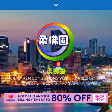
跳
至
内
容
柔佛圈
人从众𠈌[ RÉN CÓNG ZHÒNG YÚ ] ！ 你有故事吗? 我有平
台：新闻资讯、交流分享、人物访问、市场动脉