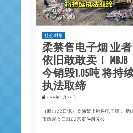
社会时事
柔禁售电子烟 业者
依旧敢敢卖！ MBJB
今销毁1.05吨 将持
执法取缔
2024 年 1 月 22 日
（新山22日讯）柔佛禁止销售电子烟， 新
市政局今日就62宗案件所充公