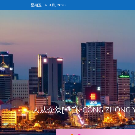
跳
星期五, 07 8 月, 2026
至
内
容
人从众𠈌[ RÉN CÓNG ZH