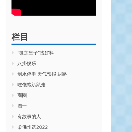
栏目
“微莲皇子”找好料
八掛娱乐
制水停电 天气预报 封路
吃饱饱趴趴走
商圈
圈一
有故事的人
柔佛州选2022