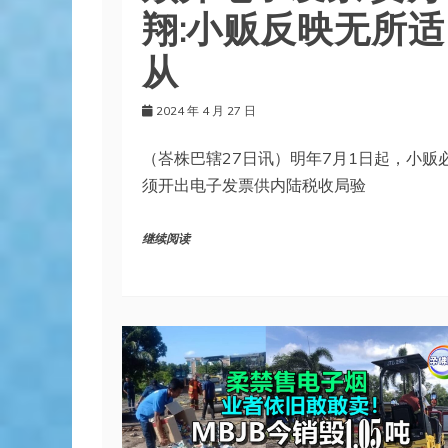
翔:小贩反映无所适
从
2024 年 4 月 27 日
（峇株巴辖27日讯）明年7月1日起，小贩
须开出电子发票供内陆税收局验
继续阅读