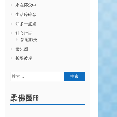
永在怀念中
生活碎碎念
知多一点点
社会时事
新冠肺炎
镜头圈
长堤彼岸
搜
索：
柔佛圈FB