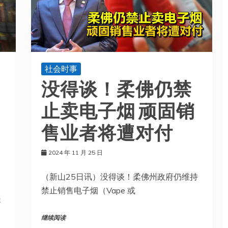
社会时事
没得谈！柔佛仍禁
止卖电子烟 顽固销
售业者将遭对付
2024 年 11 月 25 日
（新山25日讯）没得谈！柔佛州政府仍维持
禁止销售电子烟（Vape 或
是
继续阅读