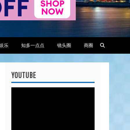
娱乐
知多一点点
镜头圈
商圈
YOUTUBE