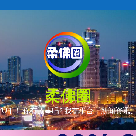
柔佛圈
ÒNG YÚ ] ！ 你有故事吗? 我有平台：