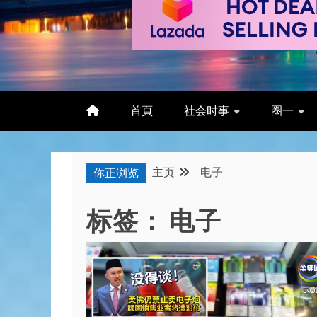
首頁
社会时事
圈一
主页
电子
你正浏览
标签：
电子