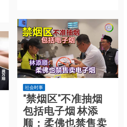
社会时事
“禁烟区”不准抽烟
包括电子烟 林添
顺：柔佛也禁售卖