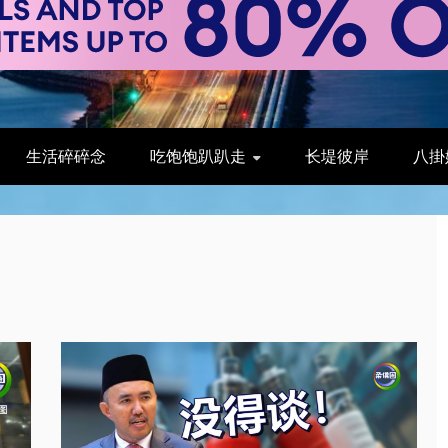
生活碎碎念
吃饱饱趴趴走
长堤彼岸
八掛