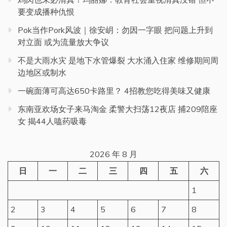
要变成播种仇恨
Pok当作Pork风波｜徐安岄：勿因一字眼 把问题上升到
对立面 或为流量放大争议
不是大雨水灾 是地下水管爆裂 大水涌入住家 维修期间周
边地区或制水
一碗面薄可高达650卡路里？ 4招教您吃得美味又健康
东南亚欢场女子来马淘金 柔警大扫荡12夜店 捕209陪座
女 揭44人嗑药吸毒
2026 年 8 月
日
一
二
三
四
五
六
1
2
3
4
5
6
7
8