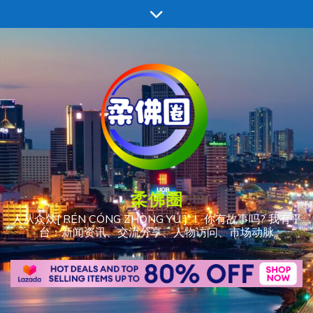
跳
至
内
容
柔佛圈
人从众𠈌[ RÉN CÓNG ZHÒNG YÚ ] ！ 你有故事吗? 我有平
台：新闻资讯、交流分享、人物访问、市场动脉