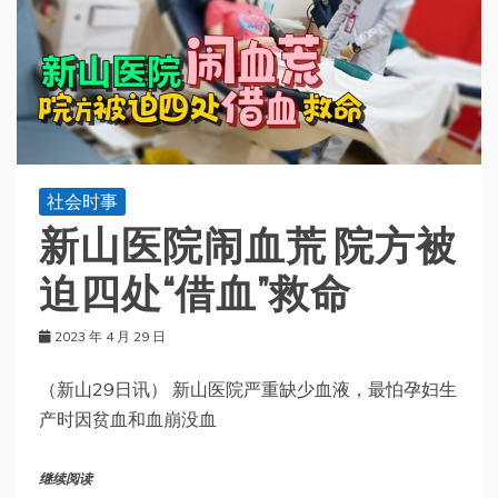
社会时事
新山医院闹血荒 院方被
迫四处“借血”救命
2023 年 4 月 29 日
（新山29日讯） 新山医院严重缺少血液，最怕孕妇生
产时因贫血和血崩没血
继续阅读