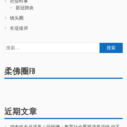
社会时事
新冠肺炎
镜头圈
长堤彼岸
搜
索：
柔佛圈FB
近期文章
鸡肉也未必清真！玛丽娜：教育社会重视清真没错 但不