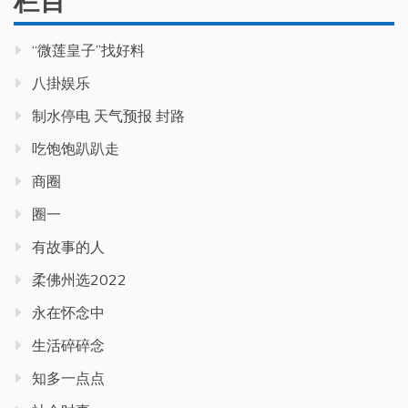
栏目
“微莲皇子”找好料
八掛娱乐
制水停电 天气预报 封路
吃饱饱趴趴走
商圈
圈一
有故事的人
柔佛州选2022
永在怀念中
生活碎碎念
知多一点点