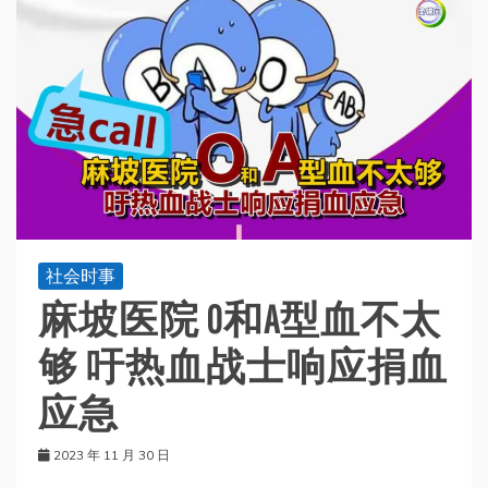
社会时事
麻坡医院 O和A型血不太
够 吁热血战士响应捐血
应急
2023 年 11 月 30 日