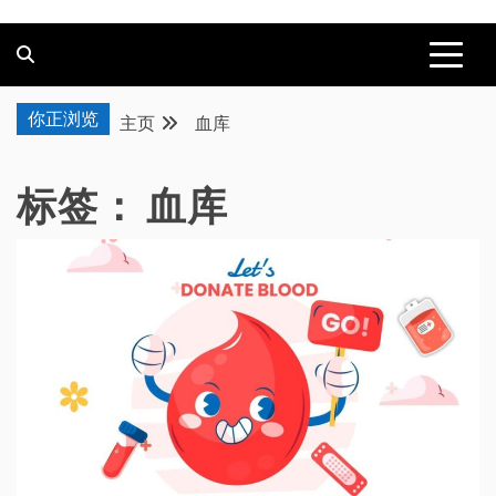
你正浏览
主页
血库
标签：
血库