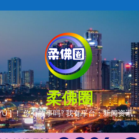
柔佛圈
ÒNG YÚ ] ！ 你有故事吗? 我有平台：