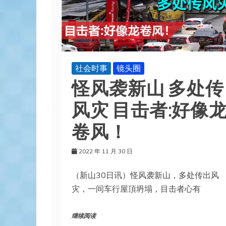
社会时事
镜头圈
怪风袭新山 多处传
风灾 目击者:好像
卷风！
2022 年 11 月 30 日
（新山30日讯）怪风袭新山，多处传出风
灾，一间车行屋頂坍塌，目击者心有
继续阅读