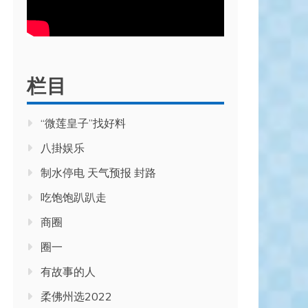
栏目
“微莲皇子”找好料
八掛娱乐
制水停电 天气预报 封路
吃饱饱趴趴走
商圈
圈一
有故事的人
柔佛州选2022