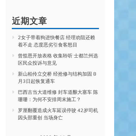
近期文章
2女子带着狗进快餐店 经理劝阻还赖
着不走 态度恶劣引食客怒目
曾笳恩开放表格 收集聆听 士都兰州选
区民众投诉与意见
新山柏伶立交桥 经抢修与结构加固 8
月3日起恢复通车
巴西古当大道维修 封车道酿大塞车 陈
珊珊：为何不安排周末施工？
罗厘翻覆造成火车延误停驶 42岁司机
因头部重创 当场身亡