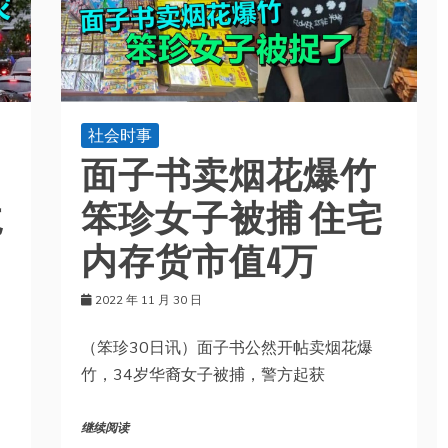
社会时事
面子书卖烟花爆竹
龙
笨珍女子被捕 住宅
内存货市值4万
2022 年 11 月 30 日
（笨珍30日讯）面子书公然开帖卖烟花爆
竹，34岁华裔女子被捕，警方起获
继续阅读