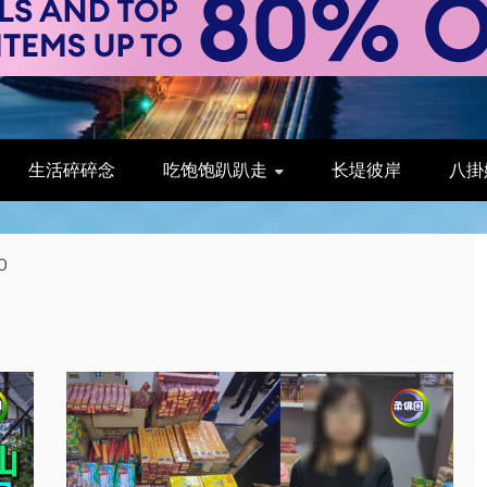
生活碎碎念
吃饱饱趴趴走
长堤彼岸
八掛
0