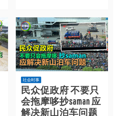
社会时事
民众促政府 不要只
会拖摩哆抄saman 应
解决新山泊车问题