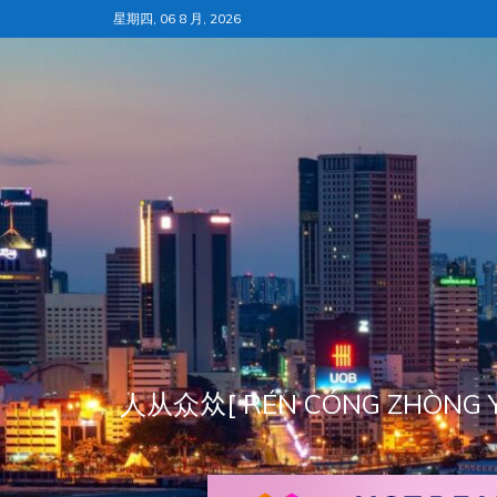
跳
星期四, 06 8 月, 2026
至
内
容
人从众𠈌[ RÉN CÓNG ZH