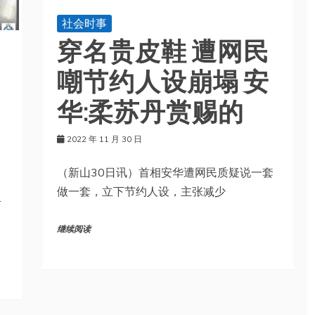
社会时事
穿名贵皮鞋 遭网民
嘲节约人设崩塌 安
华:柔苏丹赏赐的
2022 年 11 月 30 日
（新山30日讯）首相安华遭网民质疑说一套
做一套，立下节约人设，主张减少
活
继续阅读