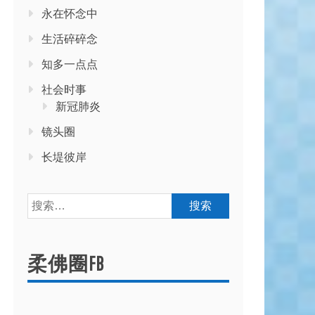
永在怀念中
生活碎碎念
知多一点点
社会时事
新冠肺炎
镜头圈
长堤彼岸
搜
索：
柔佛圈FB