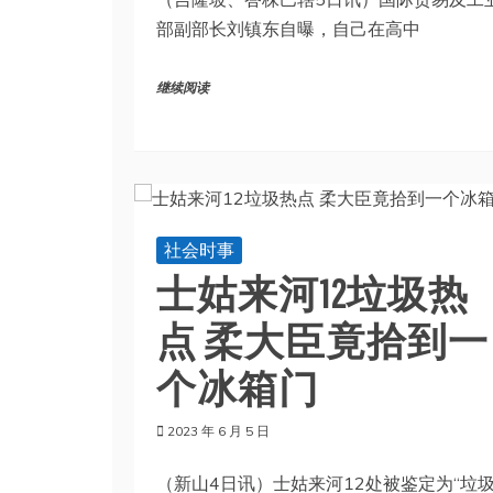
部副部长刘镇东自曝，自己在高中
继续阅读
社会时事
士姑来河12垃圾热
点 柔大臣竟拾到一
个冰箱门
2023 年 6 月 5 日
（新山4日讯）士姑来河12处被鉴定为“垃