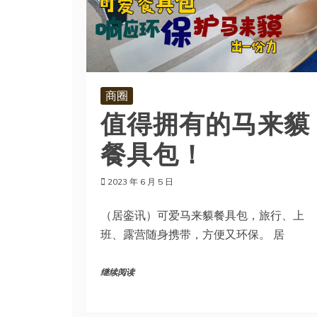
商圈
值得拥有的马来貘
餐具包！
2023 年 6 月 5 日
（居銮讯）可爱马来貘餐具包，旅行、上
班、露营随身携带，方便又环保。 居
继续阅读