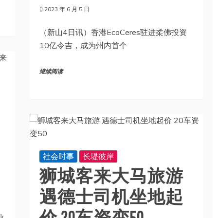
2023 年 6 月 5 日
（新山4日讯）香港EcoCeres驻进柔佛投资
10亿令吉，成为州内首个
继续阅读
社会时事
长堤彼岸
狮城客来大马旅游
遇德士司机坐地起
价 20车资变50
业