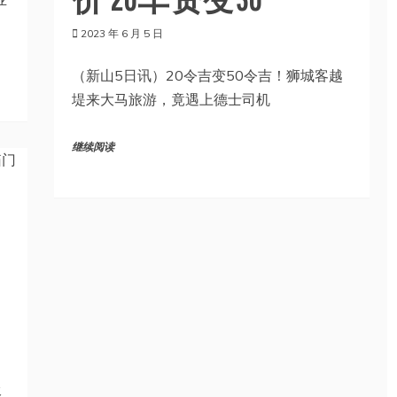
2023 年 6 月 5 日
（新山5日讯）20令吉变50令吉！狮城客越
堤来大马旅游，竟遇上德士司机
继续阅读
圾