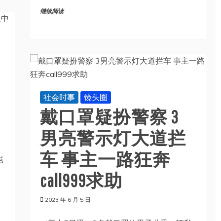
继续阅读
社会时事
镜头圈
戴口罩疑扮警察 3
男亮警示灯大道拦
车 事主一路狂奔
岂
call999求助
2023 年 6 月 5 日