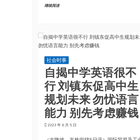
继续阅读
社会时事
自揭中学英语很不
行 刘镇东促高中生
规划未来 勿忧语言
能力 别先考虑赚钱
2023 年 6 月 5 日
（吉隆坡、峇株巴辖5日讯）国际贸易及工