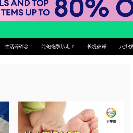
生活碎碎念
吃饱饱趴趴走
长堤彼岸
八掛