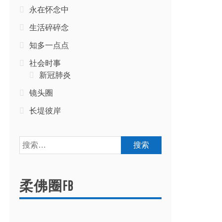
永在怀念中
生活碎碎念
知多一点点
社会时事
新冠肺炎
镜头圈
长堤彼岸
搜
索：
柔佛圈FB