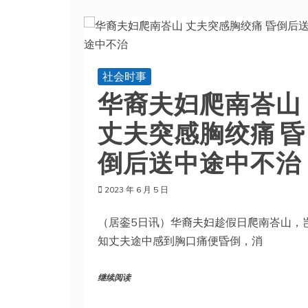
社会时事
华裔夫妇爬南峇山
丈夫突感胸绞痛 昏
倒后送中途中不治
2023 年 6 月 5 日
（居銮5日讯）华裔夫妇趁假日爬南峇山，
知丈夫途中感到胸口痛便昏倒，消
继续阅读