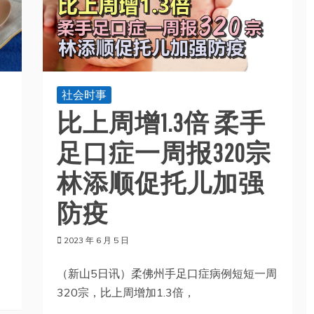
社会时事
比上周增1.3倍 柔手
足口症一周报320宗
林添顺促托儿加强
防疫
2023 年 6 月 5 日
（新山5日讯）柔佛州手足口症病例短短一周
320宗，比上周增加1.3倍，