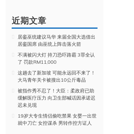
近期文章
居銮巫统建议马华 来届全国大选借出
居銮国席 由巫统上阵击落火箭
不满被闪大灯 持刀恐吓路霸 3罪全认
了 罚款RM11,000
这趟去了新加坡 可能永远回不来了！
大马青年关卡被搜出10公斤毒品
被指作秀不忍了！大臣：柔政府已助
缓解医疗压力 向卫生部喊话因承诺迟
迟未兑现
19岁大专生情侣偷吃禁果 女婴一出世
就中刀亡 女控谋杀 男转作控方证人