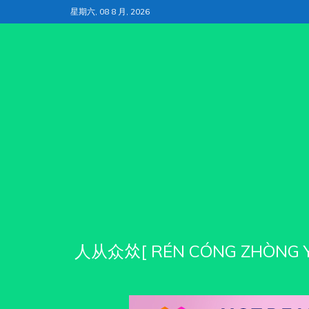
跳
星期六, 08 8 月, 2026
至
内
容
人从众𠈌[ RÉN CÓNG ZH