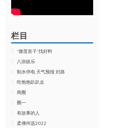
栏目
“微莲皇子”找好料
八掛娱乐
制水停电 天气预报 封路
吃饱饱趴趴走
商圈
圈一
有故事的人
柔佛州选2022