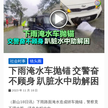
社会时事
镜头圈
下雨淹水车抛锚 交警奋
不顾身 趴脏水中助解困
2023 年 11 月 18 日
（新山18日讯）下雨路面淹水造成轿车抛锚，警察竟