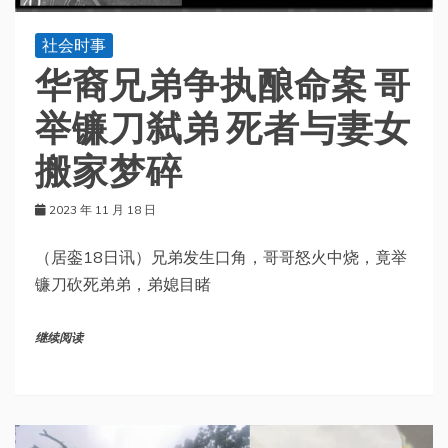
社会时事
华裔兄弟争执酿命案 哥
举镰刀弑弟 死者与妻女
搬家梦碎
2023 年 11 月 18 日
（居銮18日讯）兄弟发生口角，哥哥怒火中烧，竟举
镰刀砍死弟弟，弟媳目睹
继续阅读