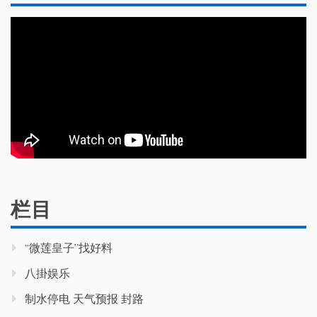
栏目
“微莲皇子”找好料
八掛娱乐
制水停电 天气预报 封路