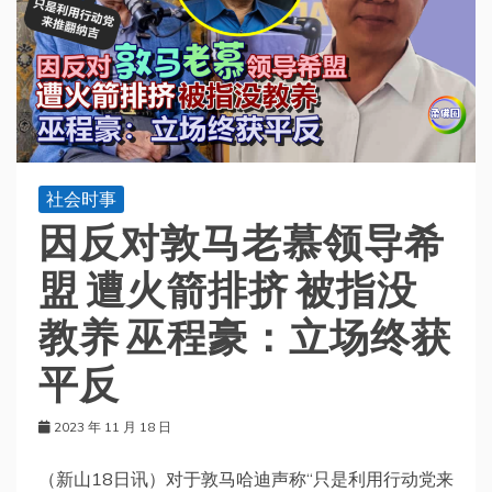
社会时事
因反对敦马老慕领导希
盟 遭火箭排挤 被指没
教养 巫程豪：立场终获
平反
2023 年 11 月 18 日
（新山18日讯）对于敦马哈迪声称“只是利用行动党来