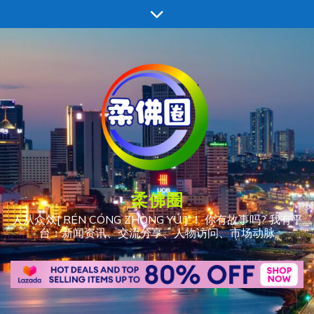
跳
至
内
容
柔佛圈
人从众𠈌[ RÉN CÓNG ZHÒNG YÚ ] ！ 你有故事吗? 我有平
台：新闻资讯、交流分享、人物访问、市场动脉