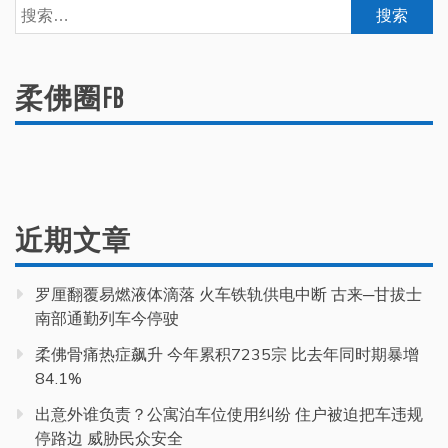
搜
索：
柔佛圈FB
近期文章
罗厘翻覆易燃液体滴落 火车铁轨供电中断 古来─甘拔士
南部通勤列车今停驶
柔佛骨痛热症飙升 今年累积7235宗 比去年同时期暴增
84.1%
出意外谁负责？公寓泊车位使用纠纷 住户被迫把车违规
停路边 威胁民众安全