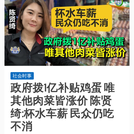
社会时事
政府拨1亿补贴鸡蛋 唯
其他肉菜皆涨价 陈贤
绮:杯水车薪 民众仍吃
不消