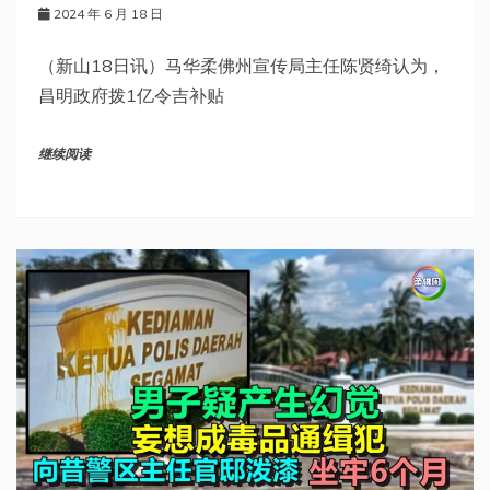
2024 年 6 月 18 日
（新山18日讯）马华柔佛州宣传局主任陈贤绮认为，
昌明政府拨1亿令吉补贴
继续阅读