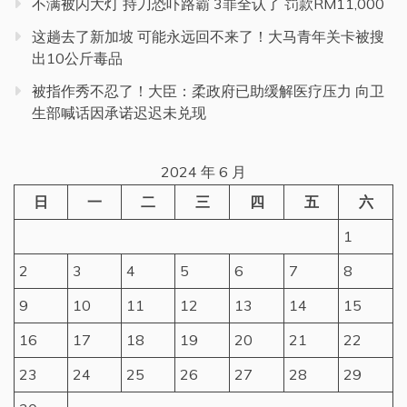
不满被闪大灯 持刀恐吓路霸 3罪全认了 罚款RM11,000
这趟去了新加坡 可能永远回不来了！大马青年关卡被搜
出10公斤毒品
被指作秀不忍了！大臣：柔政府已助缓解医疗压力 向卫
生部喊话因承诺迟迟未兑现
2024 年 6 月
日
一
二
三
四
五
六
1
2
3
4
5
6
7
8
9
10
11
12
13
14
15
16
17
18
19
20
21
22
23
24
25
26
27
28
29