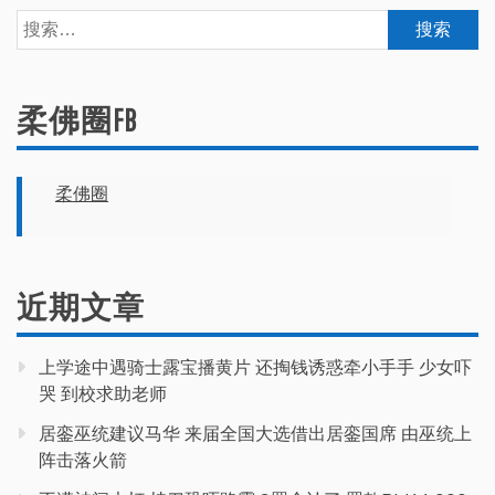
搜
索：
柔佛圈FB
柔佛圈
近期文章
上学途中遇骑士露宝播黄片 还掏钱诱惑牵小手手 少女吓
哭 到校求助老师
居銮巫统建议马华 来届全国大选借出居銮国席 由巫统上
阵击落火箭