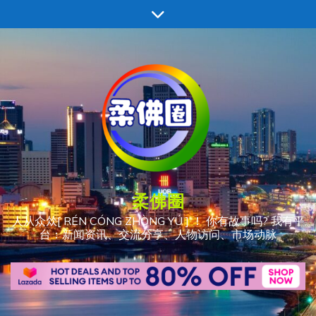
跳
至
内
容
柔佛圈
人从众𠈌[ RÉN CÓNG ZHÒNG YÚ ] ！ 你有故事吗? 我有平
台：新闻资讯、交流分享、人物访问、市场动脉