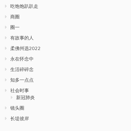
吃饱饱趴趴走
商圈
圈一
有故事的人
柔佛州选2022
永在怀念中
生活碎碎念
知多一点点
社会时事
新冠肺炎
镜头圈
长堤彼岸