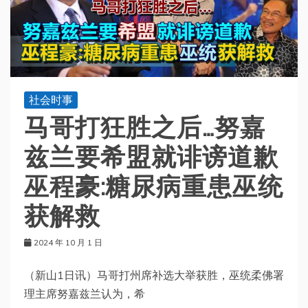
社会时事
马哥打狂胜之后…努嘉
兹兰要希盟就诽谤道歉
巫程豪:糖尿病重患巫统
获解救
2024 年 10 月 1 日
（新山1日讯）马哥打州席补选大举获胜，巫统柔佛署
理主席努嘉兹兰认为，希