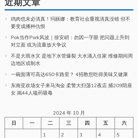
近期文章
鸡肉也未必清真！玛丽娜：教育社会重视清真没错 但不
要变成播种仇恨
Pok当作Pork风波｜徐安岄：勿因一字眼 把问题上升到
对立面 或为流量放大争议
不是大雨水灾 是地下水管爆裂 大水涌入住家 维修期间周
边地区或制水
一碗面薄可高达650卡路里？ 4招教您吃得美味又健康
东南亚欢场女子来马淘金 柔警大扫荡12夜店 捕209陪座
女 揭44人嗑药吸毒
2024 年 10 月
日
一
二
三
四
五
六
1
2
3
4
5