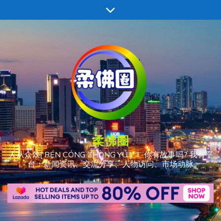
跳
至
内
容
柔佛圈
人从众𠈌[ RÉN CÓNG ZHÒNG YÚ ] ！ 你有故事吗? 我有平
台：新闻资讯、交流分享、人物访问、市场动脉