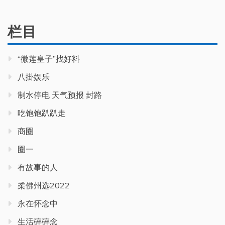
栏目
“微莲皇子”找好料
八掛娱乐
制水停电 天气预报 封路
吃饱饱趴趴走
商圈
圈一
有故事的人
柔佛州选2022
永在怀念中
生活碎碎念