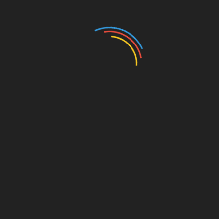
新马寺的新年花灯，也一样美不胜
无
继续阅读
社会时事
21岁摩哆骑士失控
深夜撞路边栏杆坠
沟 当场身亡
2025 年 2 月 7 日