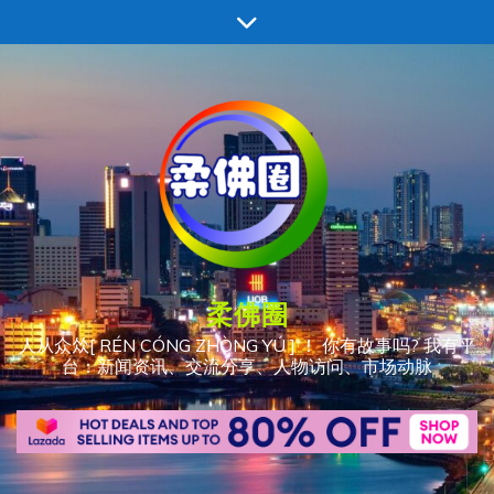
跳
至
内
容
柔佛圈
人从众𠈌[ RÉN CÓNG ZHÒNG YÚ ] ！ 你有故事吗? 我有平
台：新闻资讯、交流分享、人物访问、市场动脉