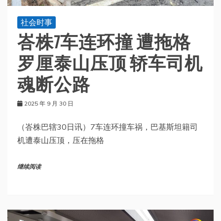
社会时事
峇株7车连环撞 遭拖格
罗厘泰山压顶 轿车司机
魂断公路
2025 年 9 月 30 日
（峇株巴辖30日讯）7车连环撞车祸，巴基斯坦籍司
机遭泰山压顶，压在拖格
继续阅读