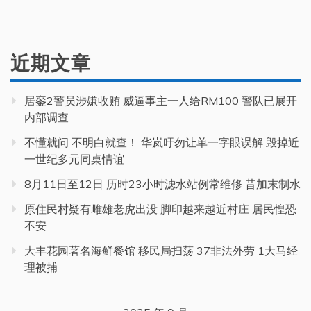
近期文章
居銮2警员涉嫌收贿 威逼事主一人给RM100 警队已展开
内部调查
不懂就问 不明白就查！ 华岚吁勿让单一字眼误解 毁掉近
一世纪多元同桌情谊
8月11日至12日 历时23小时滤水站例常维修 昔加末制水
原住民村疑有雌雄老虎出没 脚印越来越近村庄 居民惶恐
不安
大丰花园著名海鲜餐馆 移民局扫荡 37非法外劳 1大马经
理被捕