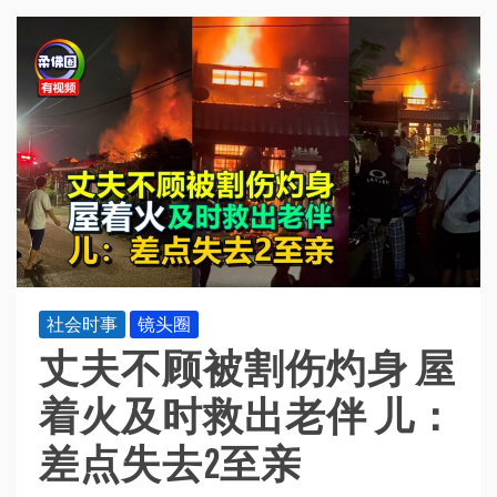
社会时事
镜头圈
丈夫不顾被割伤灼身 屋
着火及时救出老伴 儿：
差点失去2至亲