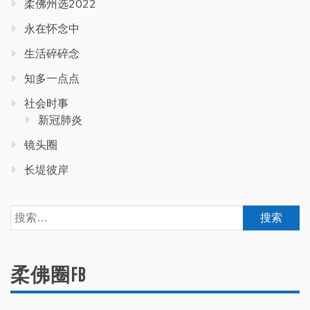
柔佛州选2022
永在怀念中
生活碎碎念
知多一点点
社会时事
新冠肺炎
镜头圈
长堤彼岸
搜
索：
柔佛圈FB