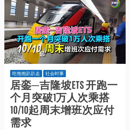
吃饱饱趴趴走
社会时事
居銮─吉隆坡ETS 开跑一
个月突破1万人次乘搭
10/10起周末增班次应付
需求