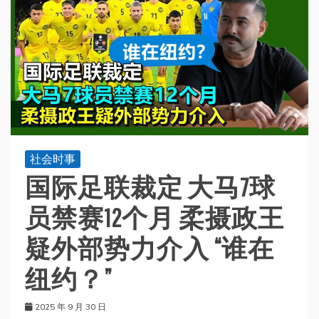
社会时事
国际足联裁定 大马7球
员禁赛12个月 柔摄政王
疑外部势力介入 “谁在
纽约？”
2025 年 9 月 30 日