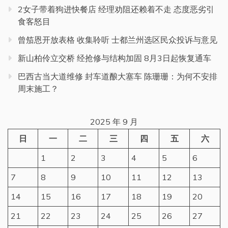
2女子带着狗进快餐店 经理劝阻还赖着不走 态度恶劣引
食客怒目
曾笳恩开放表格 收集聆听 士都兰州选区民众投诉与意见
新山柏伶立交桥 经抢修与结构加固 8月3日起恢复通车
巴西古当大道维修 封车道酿大塞车 陈珊珊：为何不安排
周末施工？
2025 年 9 月
日
一
二
三
四
五
六
1
2
3
4
5
6
7
8
9
10
11
12
13
14
15
16
17
18
19
20
21
22
23
24
25
26
27