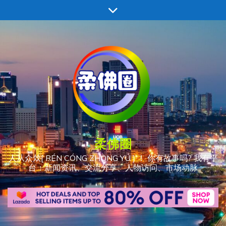
跳
至
内
容
柔佛圈
人从众𠈌[ RÉN CÓNG ZHÒNG YÚ ] ！ 你有故事吗? 我有平
台：新闻资讯、交流分享、人物访问、市场动脉