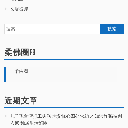
长堤彼岸
搜
索：
柔佛圈FB
柔佛圈
近期文章
儿子飞台湾打工失联 老父忧心四处求助 才知涉诈骗被判
入狱 独居生活陷困