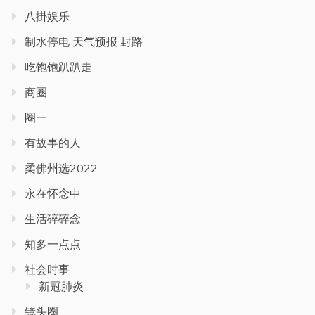
八掛娱乐
制水停电 天气预报 封路
吃饱饱趴趴走
商圈
圈一
有故事的人
柔佛州选2022
永在怀念中
生活碎碎念
知多一点点
社会时事
新冠肺炎
镜头圈