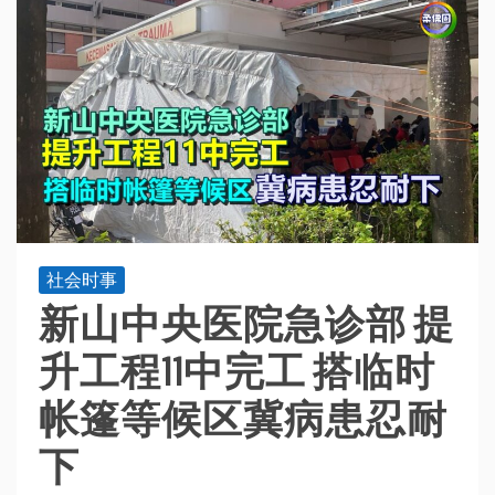
社会时事
新山中央医院急诊部 提
升工程11中完工 搭临时
帐篷等候区冀病患忍耐
下