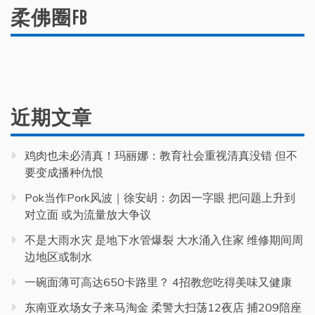
柔佛圈FB
近期文章
鸡肉也未必清真！玛丽娜：教育社会重视清真没错 但不
要变成播种仇恨
Pok当作Pork风波｜徐安岄：勿因一字眼 把问题上升到
对立面 或为流量放大争议
不是大雨水灾 是地下水管爆裂 大水涌入住家 维修期间周
边地区或制水
一碗面薄可高达650卡路里？ 4招教您吃得美味又健康
东南亚欢场女子来马淘金 柔警大扫荡12夜店 捕209陪座