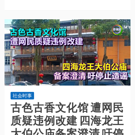
社会时事
古色古香文化馆 遭网民
质疑违例改建 四海龙王
大伯公庙备案澄清 吁停