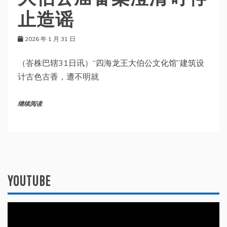
止造谣
2026 年 1 月 31 日
（峇株巴辖31日讯）“四海龙王大伯公文化馆”建筑设
计古色古香，遭不明就
继续阅读
YOUTUBE