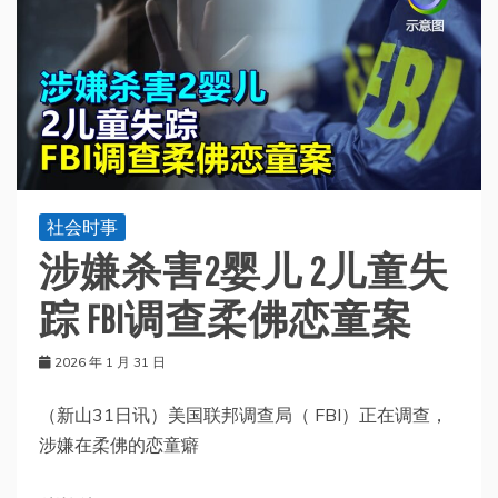
社会时事
涉嫌杀害2婴儿 2儿童失
踪 FBI调查柔佛恋童案
2026 年 1 月 31 日
（新山31日讯）美国联邦调查局（ FBI）正在调查，
涉嫌在柔佛的恋童癖