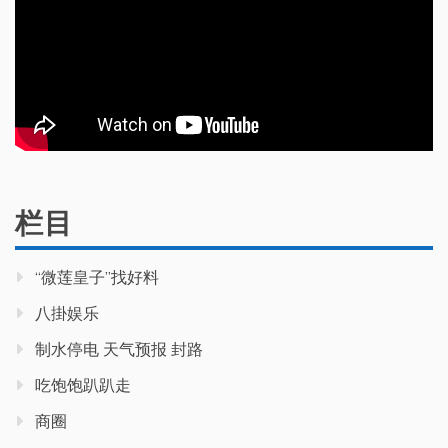
栏目
“微莲皇子”找好料
八掛娱乐
制水停电 天气预报 封路
吃饱饱趴趴走
商圈