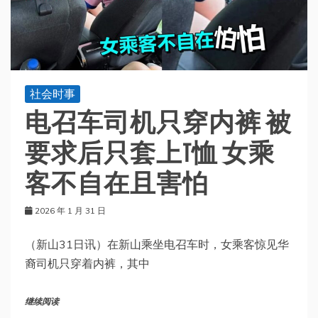
社会时事
电召车司机只穿内裤 被
要求后只套上T恤 女乘
客不自在且害怕
2026 年 1 月 31 日
（新山31日讯）在新山乘坐电召车时，女乘客惊见华
裔司机只穿着内裤，其中
继续阅读