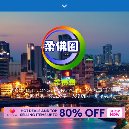
跳
至
内
容
柔佛圈
人从众𠈌[ RÉN CÓNG ZHÒNG YÚ ] ！ 你有故事吗? 我有平
台：新闻资讯、交流分享、人物访问、市场动脉