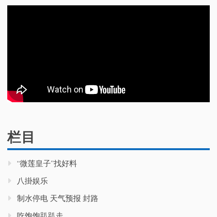
栏目
“微莲皇子”找好料
八掛娱乐
制水停电 天气预报 封路
吃饱饱趴趴走