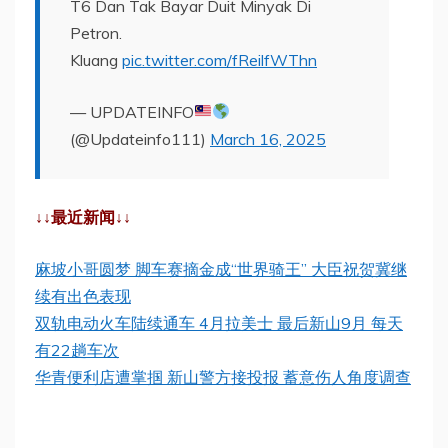
T6 Dan Tak Bayar Duit Minyak Di
Petron.
Kluang
pic.twitter.com/fReilfWThn
— UPDATEINFO
(@Updateinfo111)
March 16, 2025
↓↓最近新闻↓↓
麻坡小哥圆梦 脚车赛摘金成“世界骑王” 大臣祝贺冀继
续有出色表现
双轨电动火车陆续通车 4月拉美士 最后新山9月 每天
有22趟车次
华青便利店遭掌掴 新山警方接投报 蓄意伤人角度调查