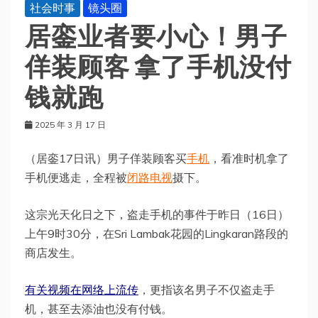
社会时事
镜头圈
居銮业者要小心！男子
佯装顾客 拿了手机没付
钱就跑
2025 年 3 月 17 日
（居銮17日讯）男子佯装顾客买
手机
，看准时机拿了
手机便逃走，全程被
闭路电视
摄下。
这宗光天化日之下，盗走手机的事件于昨日（16日）
上午9时30分，在Sri Lambak花园的Lingkaran路段的
商店发生。
有关视频在网络上流传
，更指该名男子不仅盗走手
机，甚至去添油也没有付钱。