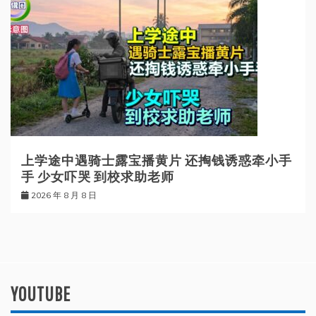
上学途中遇骑士露宝播黄片 还掏钱诱惑牵小手
手 少女吓哭 到校求助老师
2026 年 8 月 8 日
YOUTUBE