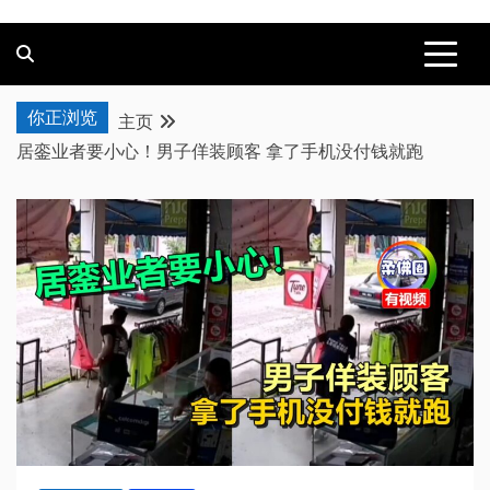
你正浏览
主页
居銮业者要小心！男子佯装顾客 拿了手机没付钱就跑