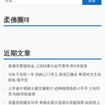
索：
柔佛圈FB
近期文章
柔佛关爱援助金 上诉结果今起可查询 料9月派发
与长子失联一年 妈妈上门寻儿 发现已搬走 希望对方主动
联络 报平安
上学途中遇骑士露宝播黄片 还掏钱诱惑牵小手手 少女吓
哭 到校求助老师
居銮巫统建议马华 来届全国大选借出居銮国席 由巫统上