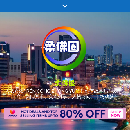
跳
至
内
容
柔佛圈
人从众𠈌[ RÉN CÓNG ZHÒNG YÚ ] ！ 你有故事吗? 我有平
台：新闻资讯、交流分享、人物访问、市场动脉