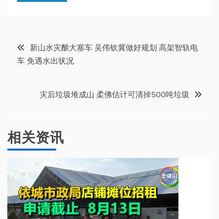
文
新山水灾酿大塞车 吴伟钦冀做好规划 高架智轨电
车 免遇水出状况
章
导
灾后垃圾堆成山 柔佛估计可清掉500吨垃圾
航
相关资讯