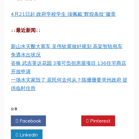
4月21日起 政府学校学生 须佩戴“辉煌条纹”徽章
↓↓最近新闻↓↓
新山水灾酿大塞车 吴伟钦冀做好规划 高架智轨电车
免遇水出状况
峇株 武吉英达花园 3项可负担房屋项目 136住宅商店
开放申请
一场水灾家毁了 居民何去何从？陈珊珊要求州政府 提
供临时住所
分享
Facebook
Twitter
Pinterest
Linkedin