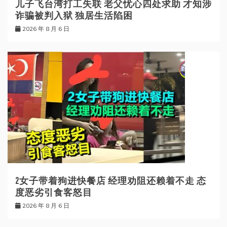
儿子飞台湾打工失联 老父忧心四处求助 才知涉
诈骗被判入狱 独居生活陷困
2026 年 8 月 6 日
2女子带着狗进快餐店 经理劝阻还赖着不走 态
度恶劣引食客怒目
2026 年 8 月 6 日