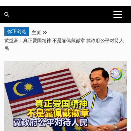
你正浏览
主页
黄益豪：真正爱国精神 不是靠佩戴徽章 冀政府公平对待人
民