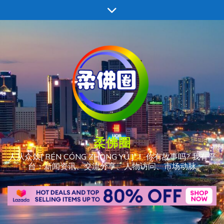
跳
至
内
容
柔佛圈
人从众𠈌[ RÉN CÓNG ZHÒNG YÚ ] ！ 你有故事吗? 我有平
台：新闻资讯、交流分享、人物访问、市场动脉