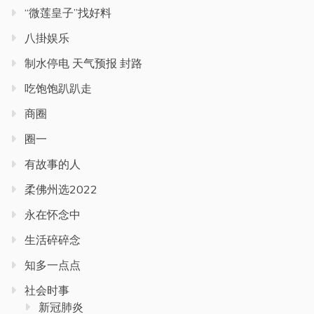
“微莲皇子”找好料
八掛娱乐
制水停电 天气预报 封路
吃饱饱趴趴走
商圈
圈一
有故事的人
柔佛州选2022
永在怀念中
生活碎碎念
知多一点点
社会时事
新冠肺炎