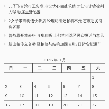
儿子飞台湾打工失联 老父忧心四处求助 才知涉诈骗被判
入狱 独居生活陷困
2女子带着狗进快餐店 经理劝阻还赖着不走 态度恶劣引
食客怒目
曾笳恩开放表格 收集聆听 士都兰州选区民众投诉与意见
新山柏伶立交桥 经抢修与结构加固 8月3日起恢复通车
2026 年 8 月
日
一
二
三
四
五
六
1
2
3
4
5
6
7
8
9
10
11
12
13
14
15
16
17
18
19
20
21
22