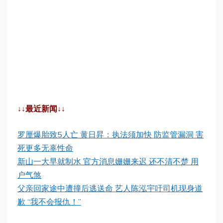
↓↓最近新闻↓↓
罗厘爆胎致5人亡 黄日昇：执法须加快 防监管漏洞 害
死更多无辜性命
新山一大早就制水 官方消息姗姗来迟 还不清不楚 用
户气煞
父亲回家途中遭撞后逃送命 艺人陈泓宇吁司机现身道
歉 “我不会报仇！”