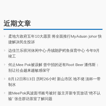
近期文章
柔地方政府五年10大愿景 将全面推行MyAduan Johor 快
捷解决民生投诉
边佳兰乐班河休闲中心‧丹绒朗萨鳄鱼保育中心 今年9月
竣工
何止Mee Pok被误解 曾中招的还有Root Beer 潘伟斯：
别让社会越来越敏感保守
8月12日和13日 历时26小时 新山市区 地不佬 淡杯一带
制水
掀MeePok风波面书账号被封 版主开新专页放话“绝不认
输” 张念群访茶室了解问题