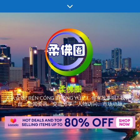
跳
至
内
容
柔佛圈
人从众𠈌[ RÉN CÓNG ZHÒNG YÚ ] ！ 你有故事吗? 我有平
台：新闻资讯、交流分享、人物访问、市场动脉