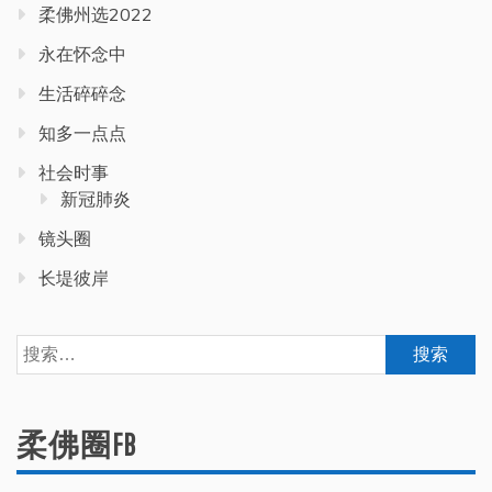
柔佛州选2022
永在怀念中
生活碎碎念
知多一点点
社会时事
新冠肺炎
镜头圈
长堤彼岸
搜
索：
柔佛圈FB