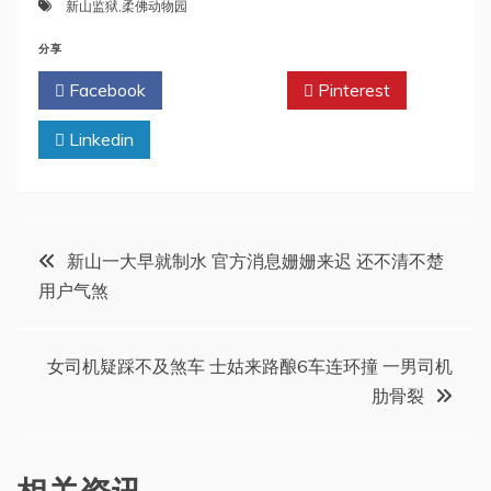
新山监狱
,
柔佛动物园
分享
Facebook
Twitter
Pinterest
Linkedin
文
新山一大早就制水 官方消息姗姗来迟 还不清不楚
用户气煞
章
导
女司机疑踩不及煞车 士姑来路酿6车连环撞 一男司机
肋骨裂
航