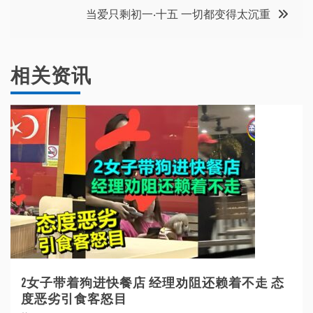
导
当爱只剩初一‧十五 一切都变得太沉重
航
相关资讯
2女子带着狗进快餐店 经理劝阻还赖着不走 态
度恶劣引食客怒目