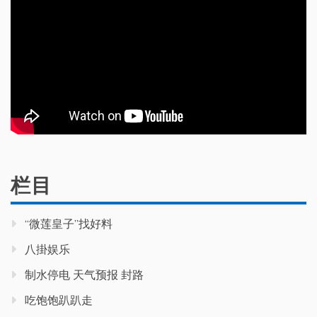
栏目
“微莲皇子”找好料
八掛娱乐
制水停电 天气预报 封路
吃饱饱趴趴走