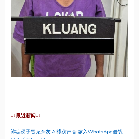
↓↓最近新闻↓↓
诈骗份子冒充亲友 AI模仿声音 骇入WhatsApp借钱