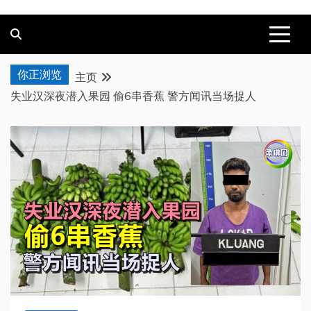
你正浏览
主页
失业汉深夜潜入果园 偷6串香蕉 警方闻讯当场捉人