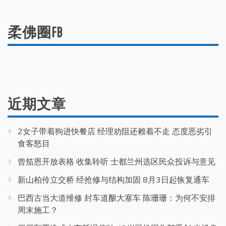
索：
柔佛圈FB
近期文章
2女子带着狗进快餐店 经理劝阻还赖着不走 态度恶劣引
食客怒目
曾笳恩开放表格 收集聆听 士都兰州选区民众投诉与意见
新山柏伶立交桥 经抢修与结构加固 8月3日起恢复通车
巴西古当大道维修 封车道酿大塞车 陈珊珊：为何不安排
周末施工？