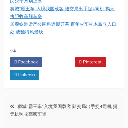
民众千万别上当
狮城“霸王车”入境我国载客 陆交局出手捉4司机 揭无
执照收高额车资
居銮铁道遗产公园料近期开幕 百年火车枕木矗立入口
处 成独特风景线
分享
Facebook
Twitter
Pinterest
Linkedin
文
狮城“霸王车”入境我国载客 陆交局出手捉4司机 揭
无执照收高额车资
章