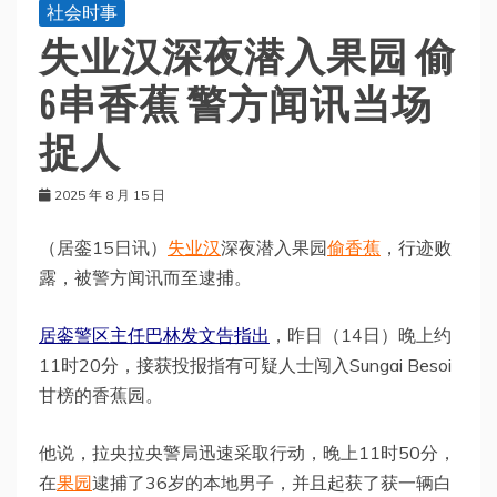
社会时事
失业汉深夜潜入果园 偷
6串香蕉 警方闻讯当场
捉人
2025 年 8 月 15 日
（居銮15日讯）
失业汉
深夜潜入果园
偷香蕉
，行迹败
露，被警方闻讯而至逮捕。
居銮警区主任巴林发文告指出
，昨日（14日）晚上约
11时20分，接获投报指有可疑人士闯入Sungai Besoi
甘榜的香蕉园。
他说，拉央拉央警局迅速采取行动，晚上11时50分，
在
果园
逮捕了36岁的本地男子，并且起获了获一辆白