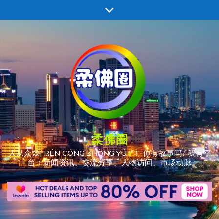
跳
至
内
容
柔佛圈
人从众𠈌[ RÉN CÓNG ZHÒNG YÚ ] ！ 你有故事吗? 我有平
台：新闻资讯、交流分享、人物访问、市场动脉