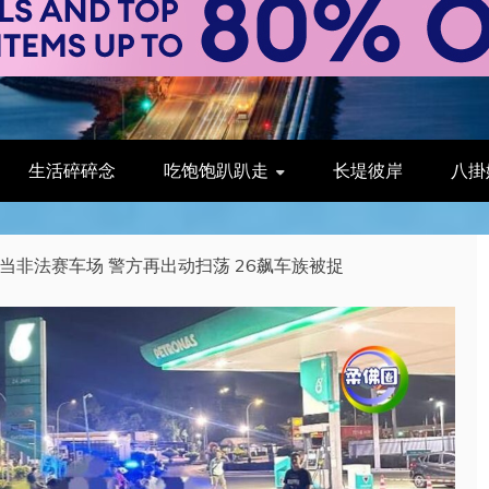
生活碎碎念
吃饱饱趴趴走
长堤彼岸
八掛
当非法赛车场 警方再出动扫荡 26飙车族被捉