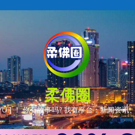
柔佛圈
ÒNG YÚ ] ！ 你有故事吗? 我有平台：