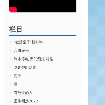
栏目
“微莲皇子”找好料
八掛娱乐
制水停电 天气预报 封路
吃饱饱趴趴走
商圈
圈一
有故事的人
柔佛州选2022