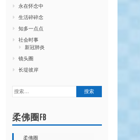
永在怀念中
生活碎碎念
知多一点点
社会时事
新冠肺炎
镜头圈
长堤彼岸
搜
索：
柔佛圈FB
柔佛圈