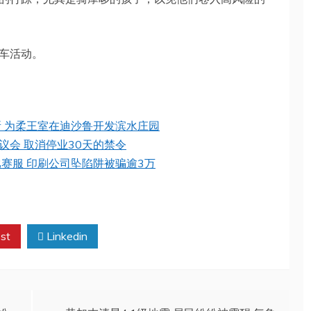
车活动。
所 为柔王室在迪沙鲁开发滨水庄园
会 取消停业30天的禁令
赛服 印刷公司坠陷阱被骗逾3万
st
Linkedin