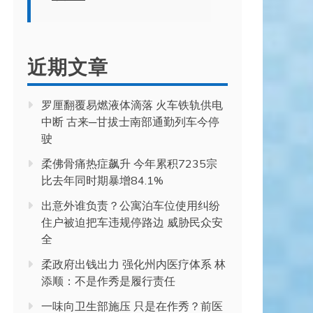
近期文章
罗厘翻覆易燃液体滴落 火车铁轨供电
中断 古来─甘拔士南部通勤列车今停
驶
柔佛骨痛热症飙升 今年累积7235宗
比去年同时期暴增84.1%
出意外谁负责？公寓泊车位使用纠纷
住户被迫把车违规停路边 威胁民众安
全
柔政府出钱出力 强化州内医疗体系 林
添顺：不是作秀是履行责任
一味向卫生部施压 只是在作秀？前医