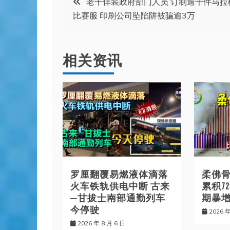
老千佯装政府部门人员 订制逾千件马拉
比赛服 印刷公司坠陷阱被骗逾3万
章
导
相关资讯
航
罗厘翻覆易燃液体滴落
柔佛骨
火车铁轨供电中断 古来
累积7
─甘拔士南部通勤列车
期暴增8
今停驶
2026 年
2026 年 8 月 6 日