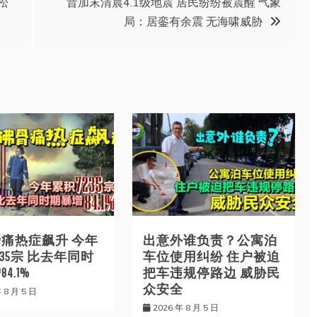
松
昔加末清晨4.1级地震 居民纷纷被震醒 气象
局：居銮有余震 无海啸威胁
痛热症飙升 今年
出意外谁负责？公寓泊
235宗 比去年同时
车位使用纠纷 住户被迫
4.1%
把车违规停路边 威胁民
众安全
 8 月 5 日
2026 年 8 月 5 日