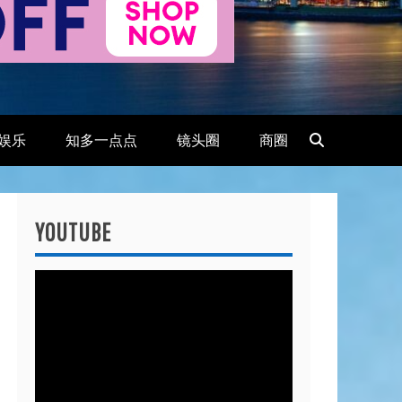
娱乐
知多一点点
镜头圈
商圈
YOUTUBE