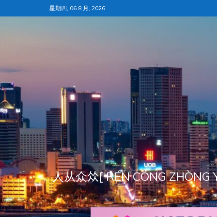
跳
星期四, 06 8 月, 2026
至
内
容
人从众𠈌[ RÉN CÓNG ZH