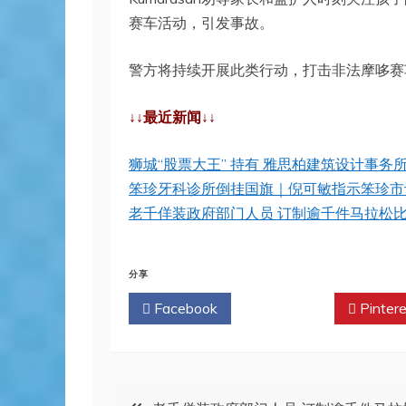
赛车活动，引发事故。
警方将持续开展此类行动，打击非法摩哆赛
↓↓最近新闻↓↓
狮城“股票大王” 持有 雅思柏建筑设计事务
笨珍牙科诊所倒挂国旗｜倪可敏指示笨珍市议
老千佯装政府部门人员 订制逾千件马拉松比
分享
Facebook
Twitter
Pintere
文