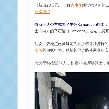
（新山23日讯）一群
青少年
经常把马新第二
公路流氓
。
依斯干达公主城警区主任Kumarasan指出
，
士方向）的马石油（Petronas）油站，
他说，该地点已被确定为青少年危险骑行的
车族
的猖獗行为，威胁其他道路使用者的安
此次行动检查27人，扣查26名摩哆骑士，年