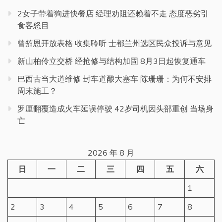
2女子带着狗进快餐店 经理劝阻还赖着不走 态度恶劣引
食客怒目
曾笳恩开放表格 收集聆听 士都兰州选区民众投诉与意见
新山柏伶立交桥 经抢修与结构加固 8月3日起恢复通车
巴西古当大道维修 封车道酿大塞车 陈珊珊：为何不安排
周末施工？
罗厘翻覆造成火车延误停驶 42岁司机因头部重创 当场身
亡
2026 年 8 月
日
一
二
三
四
五
六
1
2
3
4
5
6
7
8