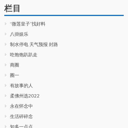
栏目
“微莲皇子”找好料
八掛娱乐
制水停电 天气预报 封路
吃饱饱趴趴走
商圈
圈一
有故事的人
柔佛州选2022
永在怀念中
生活碎碎念
知多一点点