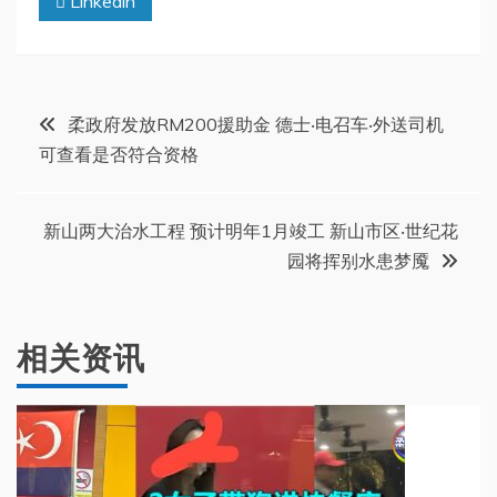
Linkedin
文
柔政府发放RM200援助金 德士‧电召车‧外送司机
可查看是否符合资格
章
导
新山两大治水工程 预计明年1月竣工 新山市区‧世纪花
园将挥别水患梦魇
航
相关资讯