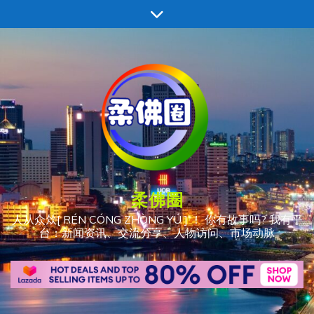
跳
至
内
容
柔佛圈
人从众𠈌[ RÉN CÓNG ZHÒNG YÚ ] ！ 你有故事吗? 我有平
台：新闻资讯、交流分享、人物访问、市场动脉