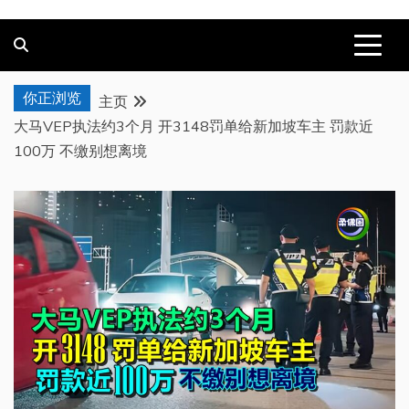
你正浏览
主页
大马VEP执法约3个月 开3148罚单给新加坡车主 罚款近
100万 不缴别想离境