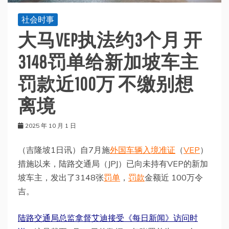
社会时事
大马VEP执法约3个月 开
3148罚单给新加坡车主
罚款近100万 不缴别想
离境
2025 年 10 月 1 日
（吉隆坡1日讯）自7月施
外国车辆入境准证
（
VEP
）
措施以来，陆路交通局（JPJ）已向未持有VEP的新加
坡车主，发出了3148张
罚单
，
罚款
金额近 100万令
吉。
陆路交通局总监拿督艾迪接受《每日新闻》访问时