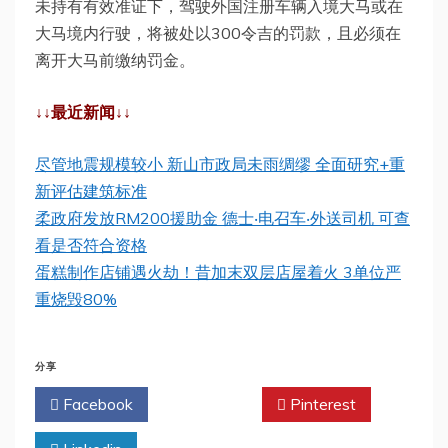
未持有有效准证下，驾驶外国注册车辆入境大马或在
大马境内行驶，将被处以300令吉的罚款，且必须在
离开大马前缴纳罚金。
↓↓最近新闻↓↓
尽管地震规模较小 新山市政局未雨绸缪 全面研究+重
新评估建筑标准
柔政府发放RM200援助金 德士‧电召车‧外送司机 可查
看是否符合资格
蛋糕制作店铺遇火劫！昔加末双层店屋着火 3单位严
重烧毁80%
分享
Facebook
Twitter
Pinterest