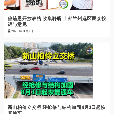
曾笳恩开放表格 收集聆听 士都兰州选区民众投
诉与意见
2026 年 8 月 6 日
新山柏伶立交桥 经抢修与结构加固 8月3日起恢
复通车