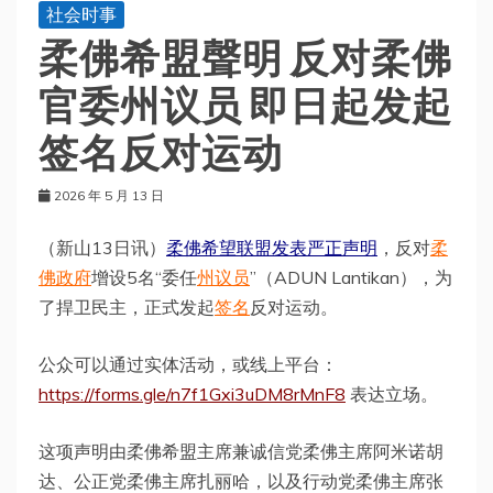
社会时事
柔佛希盟聲明 反对柔佛
官委州议员 即日起发起
签名反对运动
2026 年 5 月 13 日
（新山13日讯）
柔佛希望联盟发表严正声明
，反对
柔
佛政府
增设5名“委任
州议员
”（ADUN Lantikan），为
了捍卫民主，正式发起
签名
反对运动。
公众可以通过实体活动，或线上平台：
https://forms.gle/n7f1Gxi3uDM8rMnF8
表达立场。
这项声明由柔佛希盟主席兼诚信党柔佛主席阿米诺胡
达、公正党柔佛主席扎丽哈，以及行动党柔佛主席张