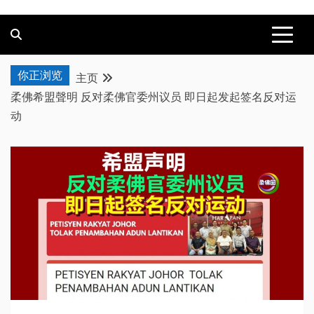
你正浏览
主页
柔佛希盟聲明 反对柔佛官委州议员 即日起发起签名反对运
动