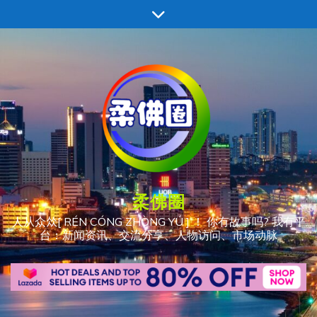
跳
至
内
容
柔佛圈
人从众𠈌[ RÉN CÓNG ZHÒNG YÚ ] ！ 你有故事吗? 我有平
台：新闻资讯、交流分享、人物访问、市场动脉