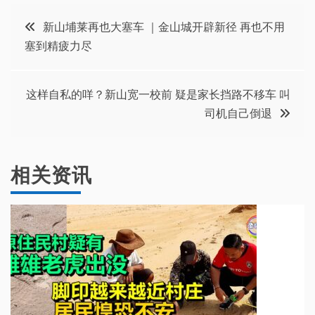
文
新山埔莱再也大塞车 ｜金山城开辟新径 再也不用
塞到精疲力尽
章
导
这样自私的咩？新山宽一校前 疑是家长挡路不移车 叫
司机自己倒退
航
相关资讯