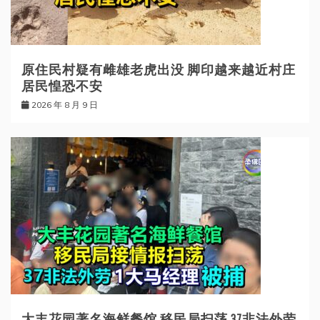
原住民村疑有雌雄老虎出没 脚印越来越近村庄
居民惶恐不安
2026 年 8 月 9 日
大丰花园著名海鲜餐馆 移民局扫荡 37非法外劳