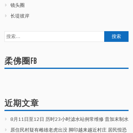
镜头圈
长堤彼岸
搜
索：
柔佛圈FB
近期文章
8月11日至12日 历时23小时滤水站例常维修 昔加末制水
原住民村疑有雌雄老虎出没 脚印越来越近村庄 居民惶恐