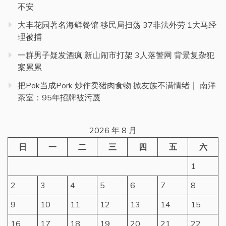
不安
大丰花园著名海鲜餐馆 移民局扫荡 37非法外劳 1大马经
理被捕
一群男子疑发酒疯 新山闹市打架 3人落警网 背景复杂犯
案累累
把Pok当成Pork 炒作卖猪肉食物 掀友族不满情绪｜ 南洋
茶室：95年招牌被污蔑
2026 年 8 月
日
一
二
三
四
五
六
1
2
3
4
5
6
7
8
9
10
11
12
13
14
15
16
17
18
19
20
21
22