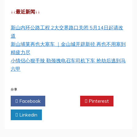
↓↓最近新闻↓↓
新山内环公路工程 2大交界路口关闭 5月14日起请改
道
新山埔莱再也大塞车 ｜金山城开辟新径 再也不用塞到
精疲力尽
小情侣心狠手辣 勒颈拽电召车司机下车 抢劫后逃到马
六甲
分享
Facebook
Twitter
Pinterest
Linkedin