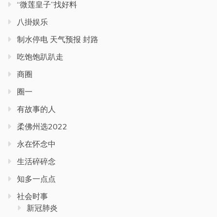
“微莲皇子”找好料
八掛娱乐
制水停电 天气预报 封路
吃饱饱趴趴走
商圈
圈一
有故事的人
柔佛州选2022
永在怀念中
生活碎碎念
知多一点点
社会时事
新冠肺炎