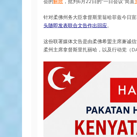
会的
解散
，批判6月22日的“一日会议”简直
针对柔佛州务大臣拿督斯里翁哈菲兹今日宣
头随即发表联合文告作出回应
。
这份联署媒体文告是由柔佛希盟主席兼诚信党
柔州主席拿督斯里扎丽哈，以及行动党（D