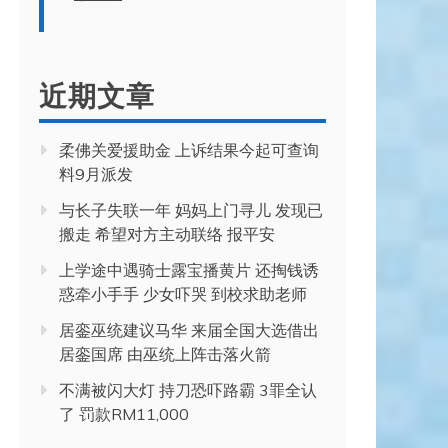
近期文章
柔佛关爱援助金 上诉结果今起可查询
料9月派发
与长子失联一年 妈妈上门寻儿 发现已
搬走 希望对方主动联络 报平安
上学途中遇骑士露宝播黄片 还掏钱诱
惑牵小手手 少女吓哭 到校求助老师
居銮巫统建议马华 来届全国大选借出
居銮国席 由巫统上阵击落火箭
不满被闪大灯 持刀恐吓路霸 3罪全认
了 罚款RM11,000