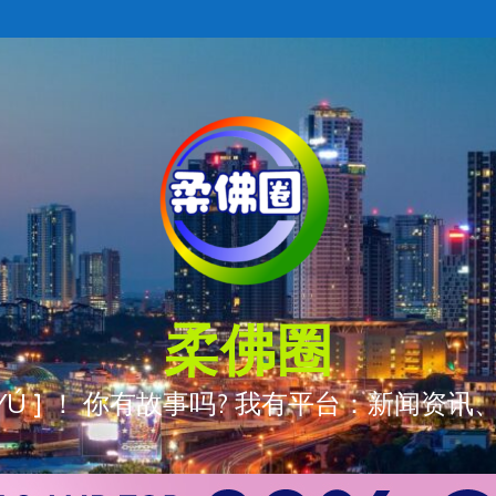
柔佛圈
ÒNG YÚ ] ！ 你有故事吗? 我有平台：