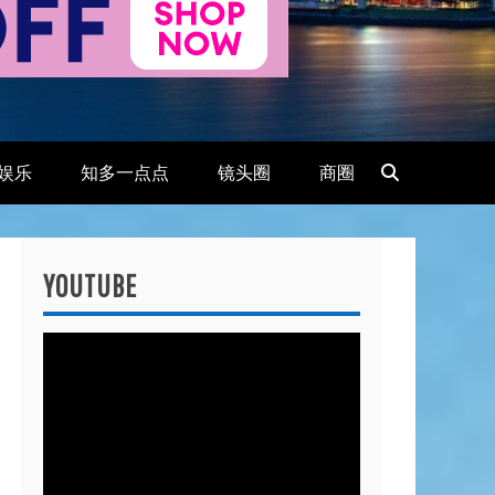
娱乐
知多一点点
镜头圈
商圈
YOUTUBE