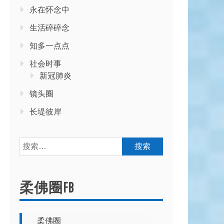
永在怀念中
生活碎碎念
知多一点点
社会时事
新冠肺炎
镜头圈
长堤彼岸
搜
索：
柔佛圈FB
柔佛圈