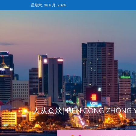
跳
星期六, 08 8 月, 2026
至
内
容
人从众𠈌[ RÉN CÓNG ZH