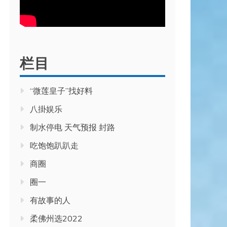
栏目
“微莲皇子”找好料
八掛娱乐
制水停电 天气预报 封路
吃饱饱趴趴走
商圈
圈一
有故事的人
柔佛州选2022