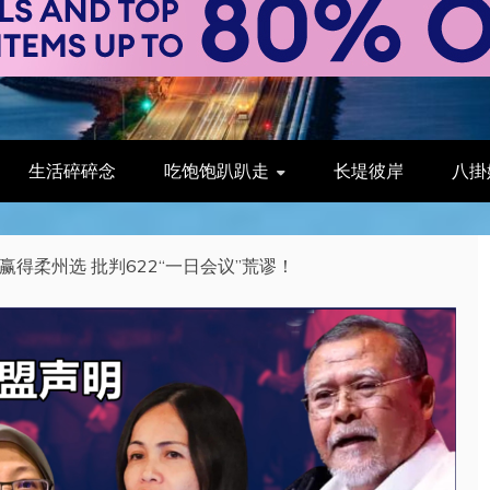
生活碎碎念
吃饱饱趴趴走
长堤彼岸
八掛
赢得柔州选 批判622“一日会议”荒谬！