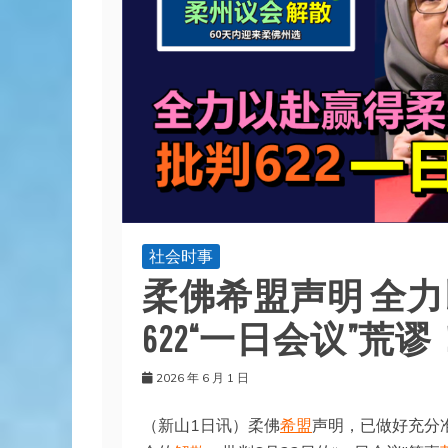
社会时事
柔佛希盟声明 全力
622“一日会议”荒谬
2026 年 6 月 1 日
（新山1日讯）柔佛
希盟
声明，已做好充分