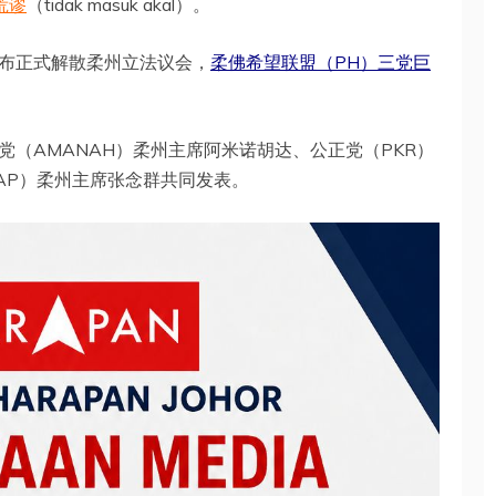
荒谬
（tidak masuk akal）。
布正式解散柔州立法议会，
柔佛希望联盟（PH）三党巨
（AMANAH）柔州主席阿米诺胡达、公正党（PKR）
AP）柔州主席张念群共同发表。