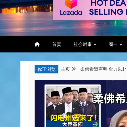
首頁
社会时事
圈一
主页
柔佛希盟声明 全力以赴
你正浏览