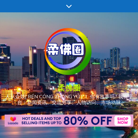
跳
至
内
容
柔佛圈
人从众𠈌[ RÉN CÓNG ZHÒNG YÚ ] ！ 你有故事吗? 我有平
台：新闻资讯、交流分享、人物访问、市场动脉