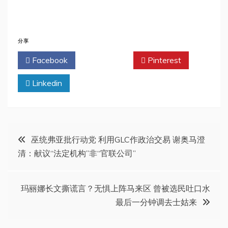
分享
Facebook
Twitter
Pinterest
Linkedin
文
巫统弗亚批行动党 利用GLC作政治交易 谢奥马澄
清：献议“法定机构”非“官联公司”
章
导
玛丽娜长文撕谎言？无惧上阵马来区 曾被选民吐口水
最后一分钟调去士姑来
航