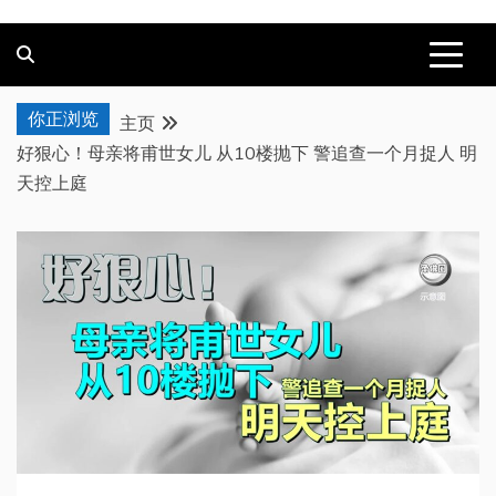
你正浏览
主页
好狠心！母亲将甫世女儿 从10楼抛下 警追查一个月捉人 明
天控上庭