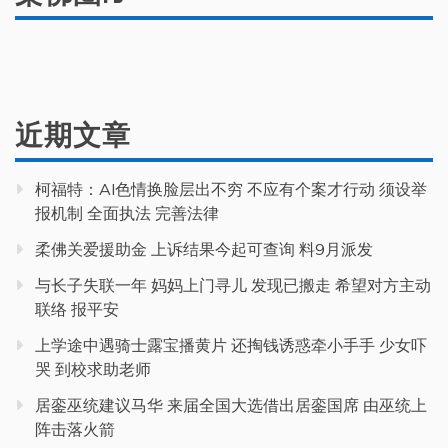
近期文章
柯福特：AI色情换脸层出不穷 不应有个案才行动 须设举
报机制 全面执法 完善法律
柔佛关爱援助金 上诉结果今起可查询 料9月派发
与长子失联一年 妈妈上门寻儿 发现已搬走 希望对方主动
联络 报平安
上学途中遇骑士露宝播黄片 还掏钱诱惑牵小手手 少女吓
哭 到校求助老师
居銮巫统建议马华 来届全国大选借出居銮国席 由巫统上
阵击落火箭