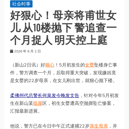
社会时事
好狠心！母亲将甫世女
儿 从10楼抛下 警追查一
个月捉人 明天控上庭
2026 年 6 月 2 日
（新山2日讯）好
狠心
！5月初发生的
女婴
坠楼身亡事
件，警方调查一个月，后取得重大突破，发现嫌凶竟
是女婴的22岁母亲，在女儿刚出世，就狠心抛下楼。
柔佛州代总警长何泉发今晚发文告
，针对今年5月初发
生在新山某
组屋
区，初生女婴遭高空抛掷坠亡惨案，
汇报最新进展。
他说，警方已在今日中午正式逮捕22岁
亲生母亲
，并