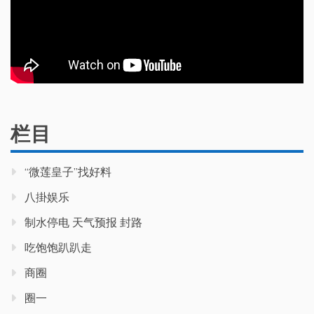
栏目
“微莲皇子”找好料
八掛娱乐
制水停电 天气预报 封路
吃饱饱趴趴走
商圈
圈一