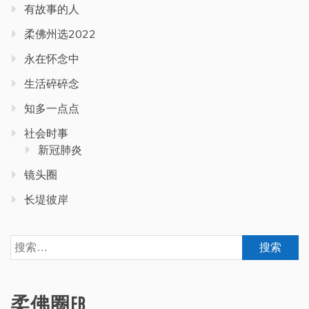
有故事的人
柔佛州选2022
永在怀念中
生活碎碎念
知多一点点
社会时事
新冠肺炎
镜头圈
长堤彼岸
搜
索：
柔佛圈FB