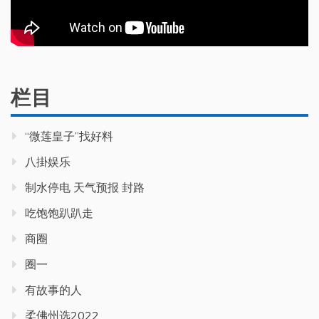
栏目
“微莲皇子”找好料
八掛娱乐
制水停电 天气预报 封路
吃饱饱趴趴走
商圈
圈一
有故事的人
柔佛州选2022