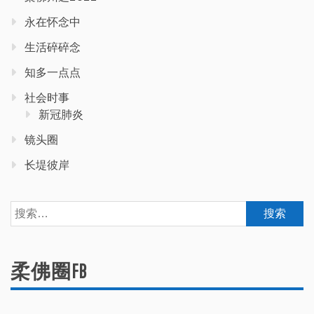
永在怀念中
生活碎碎念
知多一点点
社会时事
新冠肺炎
镜头圈
长堤彼岸
搜
索：
柔佛圈FB