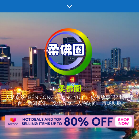
跳
至
内
容
柔佛圈
人从众𠈌[ RÉN CÓNG ZHÒNG YÚ ] ！ 你有故事吗? 我有平
台：新闻资讯、交流分享、人物访问、市场动脉