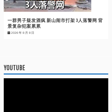
一群男子疑发酒疯 新山闹市打架 3人落警网 背
景复杂犯案累累
2026 年 8 月 8 日
YOUTUBE