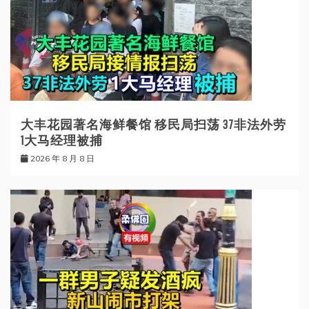
大丰花园著名海鲜餐馆 移民局扫荡 37非法外劳
1大马经理被捕
2026 年 8 月 8 日