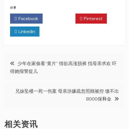
分享
Facebook
Twitter
Pinterest
Linkedin
文
少年在家偷看“黄片” 情欲高涨脱裤 找母亲求欢 吓
得她报警捉儿
章
导
兄妹坠楼一死一伤案 母亲涉嫌疏忽照顾被控 缴不出
8000保释金
航
相关资讯