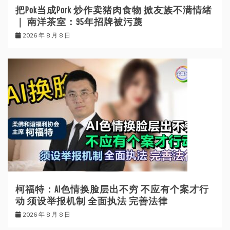
把Pok当成Pork 炒作卖猪肉食物 掀友族不满情绪
｜ 南洋茶室：95年招牌被污蔑
2026 年 8 月 8 日
柯福特：AI色情换脸层出不穷 不应有个案才行
动 须设举报机制 全面执法 完善法律
2026 年 8 月 8 日