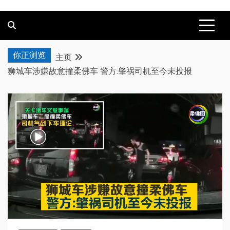
你正浏览
主页
狮城车涉嫌故意撞柔佛车 警方:肇祸司机至今未投报