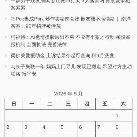
一群男子疑发酒疯 新山闹市打架 3人落警网 背景复杂犯
案累累
把Pok当成Pork 炒作卖猪肉食物 掀友族不满情绪｜ 南洋
茶室：95年招牌被污蔑
柯福特：AI色情换脸层出不穷 不应有个案才行动 须设举
报机制 全面执法 完善法律
柔佛关爱援助金 上诉结果今起可查询 料9月派发
与长子失联一年 妈妈上门寻儿 发现已搬走 希望对方主动
联络 报平安
2026 年 8 月
日
一
二
三
四
五
六
1
2
3
4
5
6
7
8