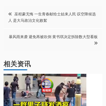
文
巫程豪无悔 一生青春献给士姑来人民 叹空降候选
人 是大马政治文化败絮
章
导
暴风雨来袭 避免再被吹倒 黄书琪决定拆除数大型看板
航
相关资讯