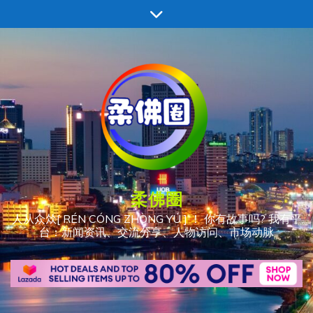
跳
至
内
容
柔佛圈
人从众𠈌[ RÉN CÓNG ZHÒNG YÚ ] ！ 你有故事吗? 我有平
台：新闻资讯、交流分享、人物访问、市场动脉