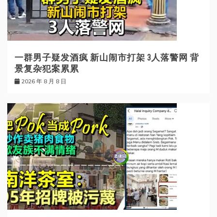
一群男子疑发酒疯 新山闹市打架 3人落警网 背
景复杂犯案累累
2026 年 8 月 8 日