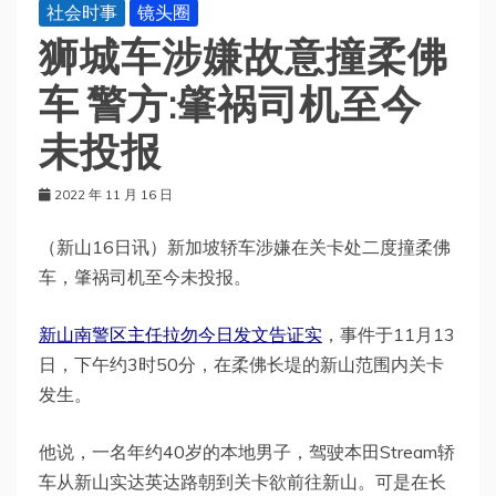
社会时事
镜头圈
狮城车涉嫌故意撞柔佛
车 警方:肇祸司机至今
未投报
2022 年 11 月 16 日
（新山16日讯）新加坡轿车涉嫌在关卡处二度撞柔佛
车，肇祸司机至今未投报。
新山南警区主任拉勿今日发文告证实
，事件于11月13
日，下午约3时50分，在柔佛长堤的新山范围内关卡
发生。
他说，一名年约40岁的本地男子，驾驶本田Stream轿
车从新山实达英达路朝到关卡欲前往新山。可是在长