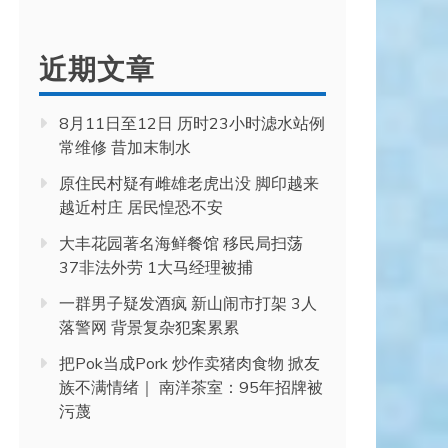
近期文章
8月11日至12日 历时23小时滤水站例
常维修 昔加末制水
原住民村疑有雌雄老虎出没 脚印越来
越近村庄 居民惶恐不安
大丰花园著名海鲜餐馆 移民局扫荡
37非法外劳 1大马经理被捕
一群男子疑发酒疯 新山闹市打架 3人
落警网 背景复杂犯案累累
把Pok当成Pork 炒作卖猪肉食物 掀友
族不满情绪｜ 南洋茶室：95年招牌被
污蔑