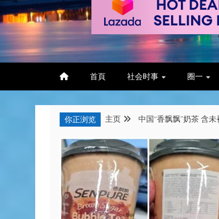
首頁
社会时事
圈一
主页
中国“香飘飘”奶茶 含
你正浏览