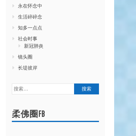
永在怀念中
生活碎碎念
知多一点点
社会时事
新冠肺炎
镜头圈
长堤彼岸
搜
索：
柔佛圈FB