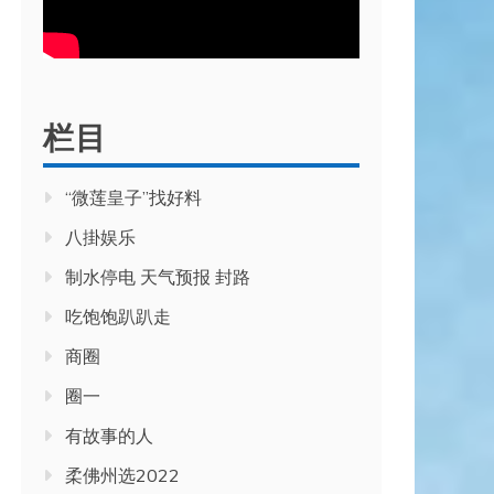
栏目
“微莲皇子”找好料
八掛娱乐
制水停电 天气预报 封路
吃饱饱趴趴走
商圈
圈一
有故事的人
柔佛州选2022