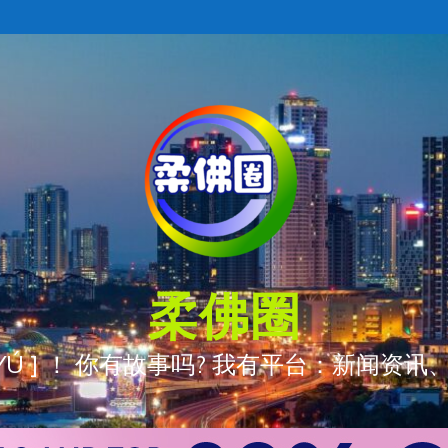
柔佛圈
ÒNG YÚ ] ！ 你有故事吗? 我有平台：