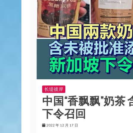
长堤彼岸
中国“香飘飘”奶茶
下令召回
2022 年 12 月 17 日