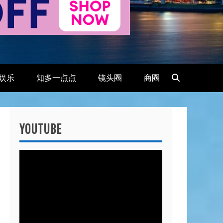
娱乐
知多一点点
镜头圈
商圈
YOUTUBE