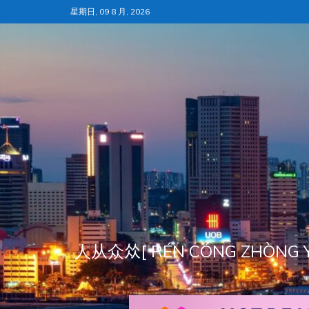
跳
星期日, 09 8 月, 2026
至
内
容
人从众𠈌[ RÉN CÓNG ZH