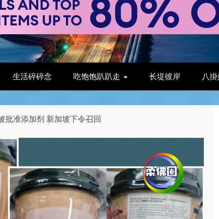
生活碎碎念
吃饱饱趴趴走
长堤彼岸
八掛
未被批准添加剂 新加坡下令召回