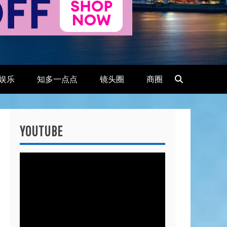
娱乐
知多一点点
镜头圈
商圈
YOUTUBE