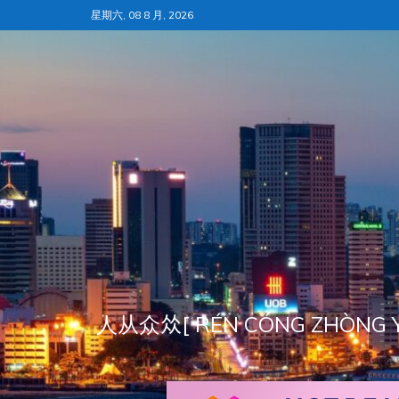
跳
星期六, 08 8 月, 2026
至
内
容
人从众𠈌[ RÉN CÓNG ZH