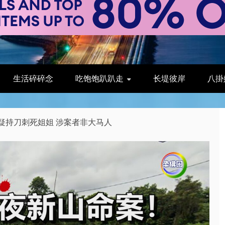
生活碎碎念
吃饱饱趴趴走
长堤彼岸
八掛
疑持刀刺死姐姐 涉案者非大马人