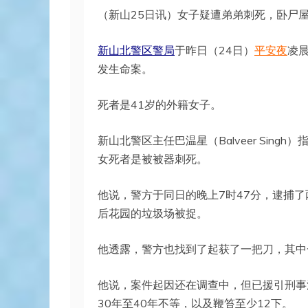
（新山25日讯）女子疑遭弟弟刺死，卧尸
新山北警区警局
于昨日（24日）
平安夜
凌晨
发生命案。
死者是41岁的外籍女子。
新山北警区主任巴温星（Balveer Sing
女死者是被被器刺死。
他说，警方于同日的晚上7时47分，逮捕了
后花园的垃圾场被捉。
他透露，警方也找到了起获了一把刀，其中
他说，案件起因还在调查中，但已援引刑事
30年至40年不等，以及鞭笞至少12下。