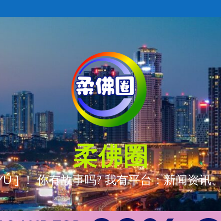
柔佛圈
ÒNG YÚ ] ！ 你有故事吗? 我有平台：