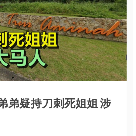
弟弟疑持刀刺死姐姐 涉