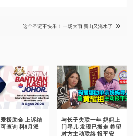
这个圣诞不快乐！ 一场大雨 新山又淹水了
爱援助金 上诉结
与长子失联一年 妈妈上
可查询 料9月派
门寻儿 发现已搬走 希望
对方主动联络 报平安