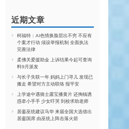
近期文章
柯福特：AI色情换脸层出不穷 不应有
个案才行动 须设举报机制 全面执法
完善法律
柔佛关爱援助金 上诉结果今起可查询
料9月派发
与长子失联一年 妈妈上门寻儿 发现已
搬走 希望对方主动联络 报平安
上学途中遇骑士露宝播黄片 还掏钱诱
惑牵小手手 少女吓哭 到校求助老师
居銮巫统建议马华 来届全国大选借出
居銮国席 由巫统上阵击落火箭