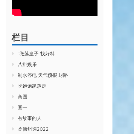
栏目
“微莲皇子”找好料
八掛娱乐
制水停电 天气预报 封路
吃饱饱趴趴走
商圈
圈一
有故事的人
柔佛州选2022