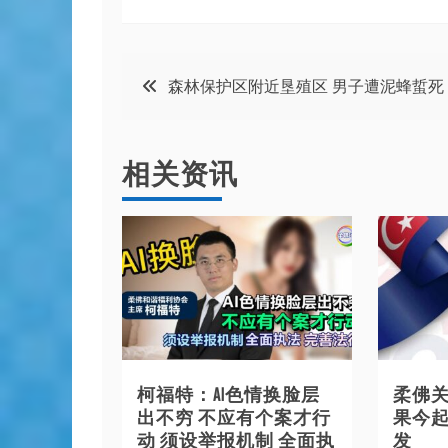
文
森林保护区附近垦殖区 男子遭泥蜂蜇死
章
相关资讯
导
航
柯福特：AI色情换脸层
柔佛关
出不穷 不应有个案才行
果今起
动 须设举报机制 全面执
发