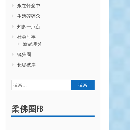
永在怀念中
生活碎碎念
知多一点点
社会时事
新冠肺炎
镜头圈
长堤彼岸
搜
索：
柔佛圈FB