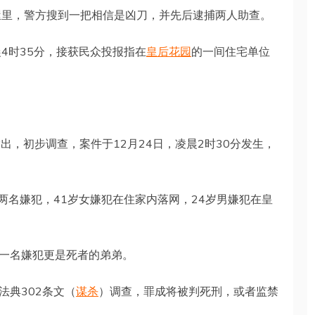
屋里，警方搜到一把相信是凶刀，并先后逮捕两人助查。
4时35分，接获民众投报指在
皇后花园
的一间住宅单位
h）指出，初步调查，案件于12月24日，凌晨2时30分发生，
两名嫌犯，41岁女嫌犯在住家内落网，24岁男嫌犯在皇
一名嫌犯更是死者的弟弟。
法典302条文（
谋杀
）调查，罪成将被判死刑，或者监禁