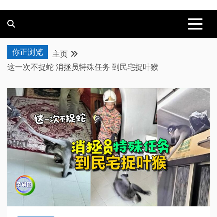
你正浏览
主页
这一次不捉蛇 消拯员特殊任务 到民宅捉叶猴