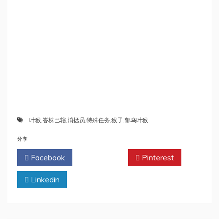
叶猴
,
峇株巴辖
,
消拯员
,
特殊任务
,
猴子
,
郁乌叶猴
分享
Facebook
Twitter
Pinterest
Linkedin