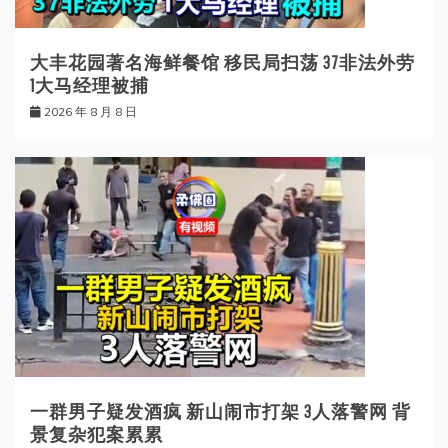
大丰花园著名海鲜餐馆 移民局扫荡 37非法外劳
1大马经理被捕
2026 年 8 月 8 日
一群男子疑发酒疯 新山闹市打架 3人落警网 背
景复杂犯案累累