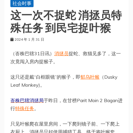
社会时事
这一次不捉蛇 消拯员特
殊任务 到民宅捉叶猴
2024 年 1 月 31 日
（峇株巴辖31日讯）
消拯员
捉蛇、救猫见多了，这一
次竟闯入房内捉猴子。
这只还是戴“白框眼镜”的猴子，即
郁乌叶猴
（Dusky
Leaf Monkey)。
峇株巴辖消拯局
于昨日，在甘榜Parit Moin 2 Bagan进
行
特殊任务
。
只见叶猴爬在屋里房间，一下爬到镜子前、一下爬上
衣厨上，消拯员只好使用捕猎工具，终于将叶猴套