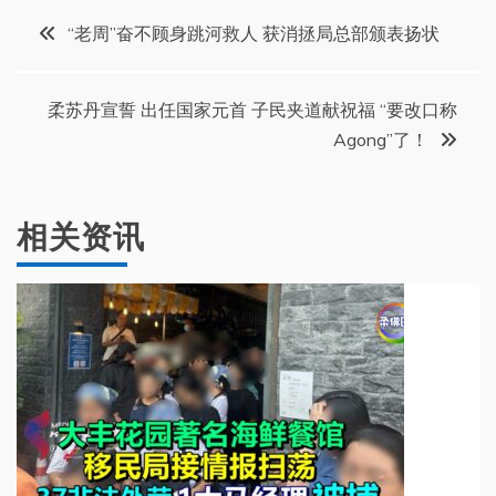
文
“老周”奋不顾身跳河救人 获消拯局总部颁表扬状
章
柔苏丹宣誓 出任国家元首 子民夹道献祝福 “要改口称
导
Agong”了！
航
相关资讯