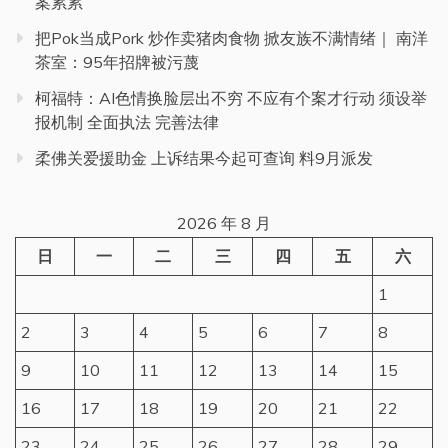
案累累
把Pok当成Pork 炒作卖猪肉食物 掀友族不满情绪｜ 南洋
茶室：95年招牌被污蔑
柯福特：AI色情换脸层出不穷 不应有个案才行动 须设举
报机制 全面执法 完善法律
柔佛关爱援助金 上诉结果今起可查询 料9月派发
2026 年 8 月
日
一
二
三
四
五
六
1
2
3
4
5
6
7
8
9
10
11
12
13
14
15
16
17
18
19
20
21
22
23
24
25
26
27
28
29