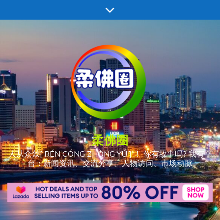
跳
至
内
容
柔佛圈
人从众𠈌[ RÉN CÓNG ZHÒNG YÚ ] ！ 你有故事吗? 我有平
台：新闻资讯、交流分享、人物访问、市场动脉