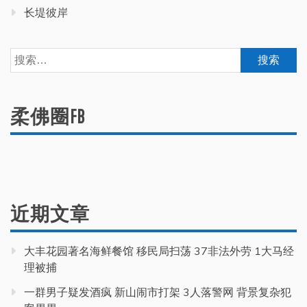
长堤彼岸
搜
索：
柔佛圈FB
近期文章
大丰花园著名海鲜餐馆 移民局扫荡 37非法外劳 1大马经
理被捕
一群男子疑发酒疯 新山闹市打架 3人落警网 背景复杂犯