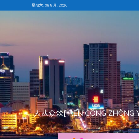
跳
星期六, 08 8 月, 2026
至
内
容
人从众𠈌[ RÉN CÓNG ZH