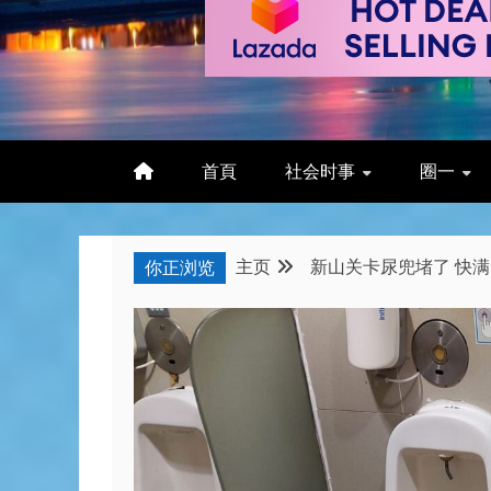
首頁
社会时事
圈一
主页
新山关卡尿兜堵了 快满
你正浏览