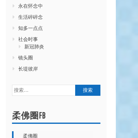
永在怀念中
生活碎碎念
知多一点点
社会时事
新冠肺炎
镜头圈
长堤彼岸
搜
索：
柔佛圈FB
柔佛圈