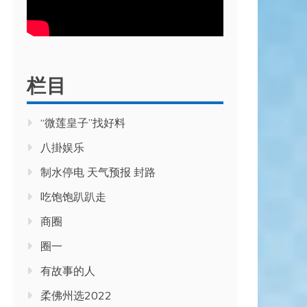
栏目
“微莲皇子”找好料
八掛娱乐
制水停电 天气预报 封路
吃饱饱趴趴走
商圈
圈一
有故事的人
柔佛州选2022