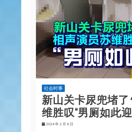
社会时事
新山关卡尿兜堵了 
维胜叹“男厕如此迎
2024 年 2 月 6 日