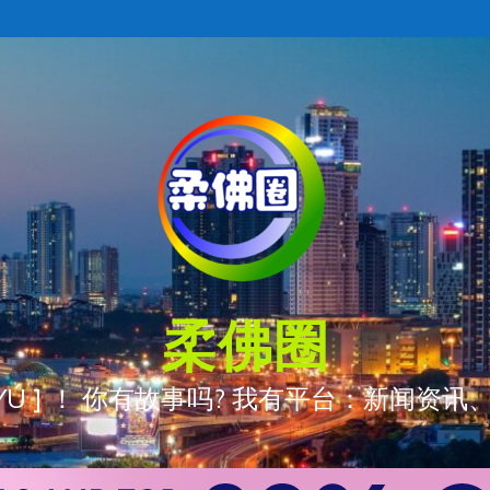
柔佛圈
ÒNG YÚ ] ！ 你有故事吗? 我有平台：