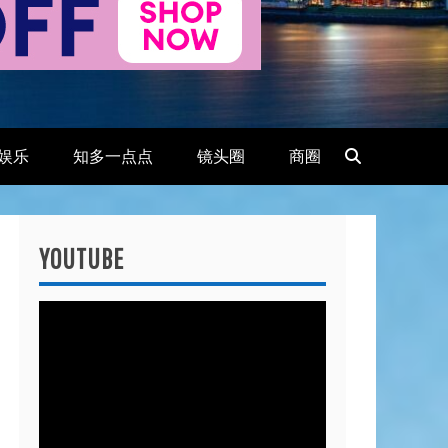
娱乐
知多一点点
镜头圈
商圈
YOUTUBE