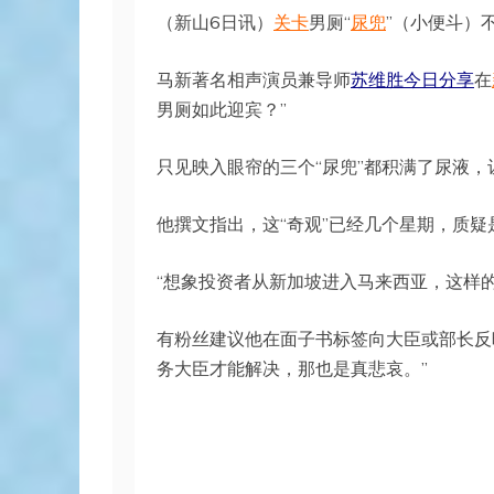
（新山6日讯）
关卡
男厕“
尿兜
”（小便斗）
马新著名相声演员兼导师
苏维胜今日分享
在
男厕如此迎宾？”
只见映入眼帘的三个“尿兜”都积满了尿液
他撰文指出，这“奇观”已经几个星期，质
“想象投资者从新加坡进入马来西亚，这样
有粉丝建议他在面子书标签向大臣或部长反
务大臣才能解决，那也是真悲哀。”