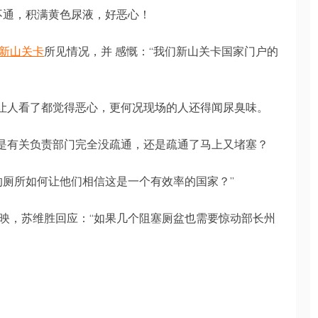
不通，积满黄色尿液，好恶心！
新山关卡
所见情况，并 感慨：“我们新山关卡国家门户的
，让人看了都觉得恶心，更何况现场的人还得闻尿臭味。
疑是有关负责部门完全没疏通，还是疏通了马上又堵塞？
的厕所如何让他们相信这是一个有效率的国家？”
映，苏维胜回应：“如果几个阻塞厕盆也需要惊动部长州