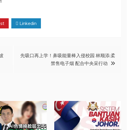
胜
st
Linkedin
坡
先吸口再上学！鼻吸能量棒入侵校园 林顺添:柔
禁售电子烟 配合中央采行动