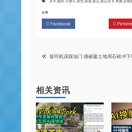
关卡
,
厕所
,
小便斗
,
尿兜
,
尿液
,
新山
,
新山关卡
,
男厕
,
苏维
分享
Facebook
Twitter
Pintere
文
疑司机误踩油门 撞破銮土地局石砖冲下
章
导
相关资讯
航