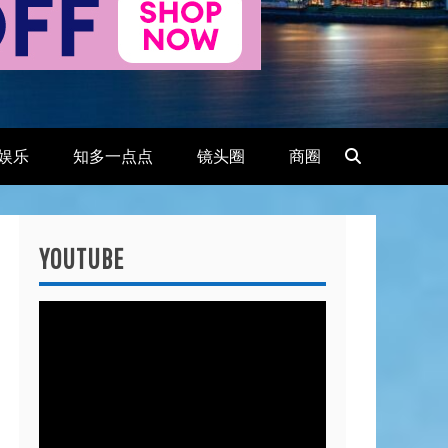
娱乐
知多一点点
镜头圈
商圈
YOUTUBE