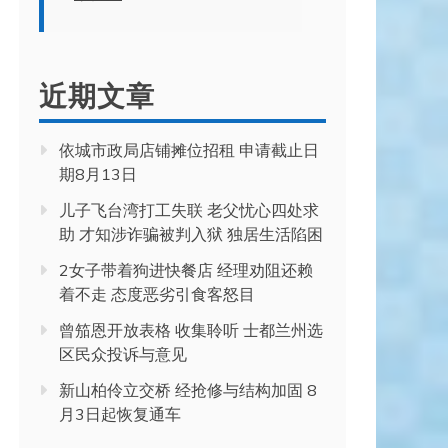
近期文章
依城市政局店铺摊位招租 申请截止日
期8月13日
儿子飞台湾打工失联 老父忧心四处求
助 才知涉诈骗被判入狱 独居生活陷困
2女子带着狗进快餐店 经理劝阻还赖
着不走 态度恶劣引食客怒目
曾笳恩开放表格 收集聆听 士都兰州选
区民众投诉与意见
新山柏伶立交桥 经抢修与结构加固 8
月3日起恢复通车