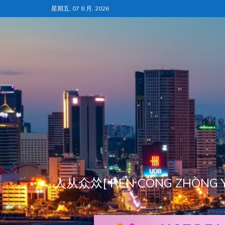
跳
星期五, 07 8 月, 2026
至
内
容
人从众𠈌[ RÉN CÓNG ZH