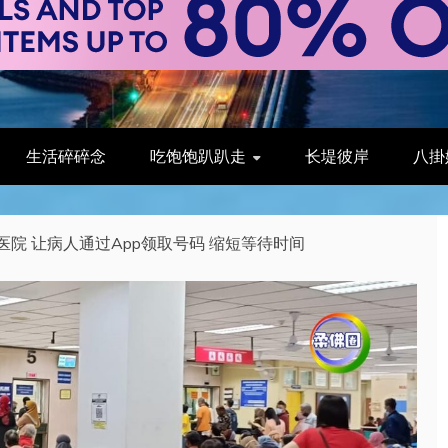
生活碎碎念
吃饱饱趴趴走
长堤彼岸
八掛
院 让病人通过App领取号码 缩短等待时间