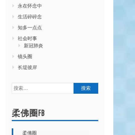
永在怀念中
生活碎碎念
知多一点点
社会时事
新冠肺炎
镜头圈
长堤彼岸
搜
索：
柔佛圈FB
柔佛圈