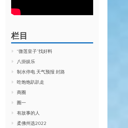
栏目
“微莲皇子”找好料
八掛娱乐
制水停电 天气预报 封路
吃饱饱趴趴走
商圈
圈一
有故事的人
柔佛州选2022