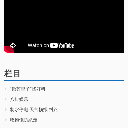
栏目
“微莲皇子”找好料
八掛娱乐
制水停电 天气预报 封路
吃饱饱趴趴走