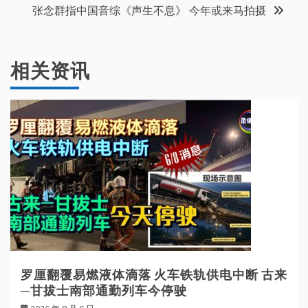
导
张念群指中国音综《声生不息》 今年或来马拍摄
航
相关资讯
罗厘翻覆易燃液体滴落 火车铁轨供电中断 古来
─甘拔士南部通勤列车今停驶