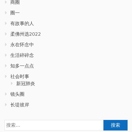
商圈
圈一
有故事的人
柔佛州选2022
永在怀念中
生活碎碎念
知多一点点
社会时事
新冠肺炎
镜头圈
长堤彼岸
搜
索：