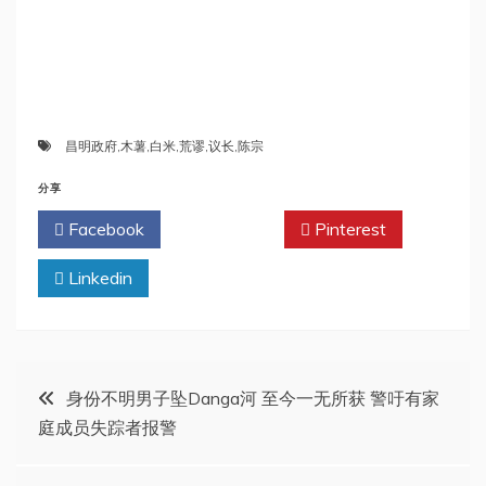
昌明政府
,
木薯
,
白米
,
荒谬
,
议长
,
陈宗
分享
Facebook
Twitter
Pinterest
Linkedin
文
身份不明男子坠Danga河 至今一无所获 警吁有家
庭成员失踪者报警
章