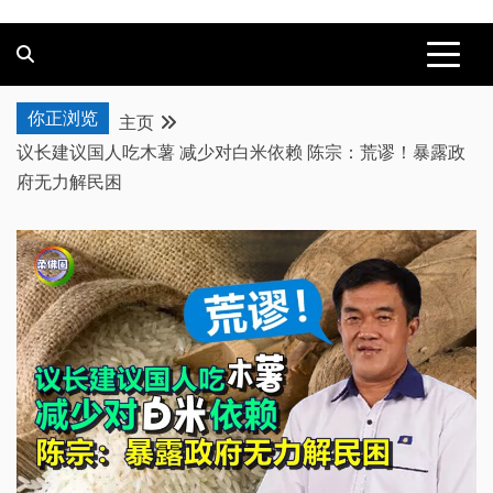
你正浏览
主页
议长建议国人吃木薯 减少对白米依赖 陈宗：荒谬！暴露政
府无力解民困