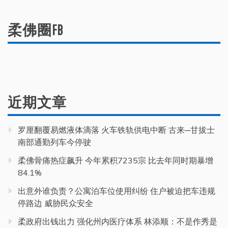
柔佛圈FB
近期文章
罗厘翻覆易燃液体滴落 火车铁轨供电中断 古来─甘拔士
南部通勤列车今停驶
柔佛骨痛热症飙升 今年累积7235宗 比去年同时期暴增
84.1%
出意外谁负责？公寓泊车位使用纠纷 住户被迫把车违规
停路边 威胁民众安全
柔政府出钱出力 强化州内医疗体系 林添顺：不是作秀是