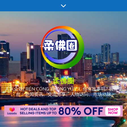
跳
至
内
容
柔佛圈
人从众𠈌[ RÉN CÓNG ZHÒNG YÚ ] ！ 你有故事吗? 我有平
台：新闻资讯、交流分享、人物访问、市场动脉