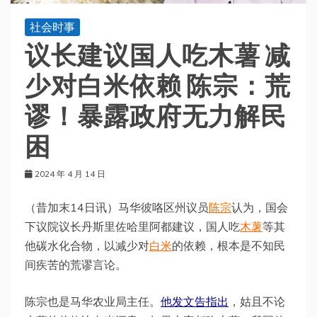
社会时事
议长建议国人吃木薯 减
少对白米依赖 陈宗：荒
谬！暴露政府无力解民
困
2024 年 4 月 14 日
（昔加末14日讯）马华彼咯区州议员
陈宗
认为，国会
下议院议长丹斯里佐哈里阿都建议，国人吃
木薯
等其
他碳水化合物，以减少对
白米
的依赖，根本是不知民
间疾苦的荒谬言论。
陈宗也是马华农业局主任。
他发文告指出
，姑且不论