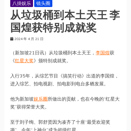
八掛娱乐
镜头圈
从垃圾桶到本土天王 李
国煌获特别成就奖
2024 年 4 月 21 日
（新加坡21日讯）从垃圾桶到本土天王，
李国煌
获
《
红星大奖
》颁特别成就奖。
入行35年，从综艺节目《搞笑行动》出道的李国煌，
进入综艺、拍电视剧、拍电影到电台多栖发展。
他为新加坡
娱乐圈
所做出的贡献，也在今晚的“红星大
奖”获得荣誉大奖。
至于刘子绚、郭舒贤因为凑齐了十座“最受欢迎奖
项”，今年“上神台”成为超级红星。