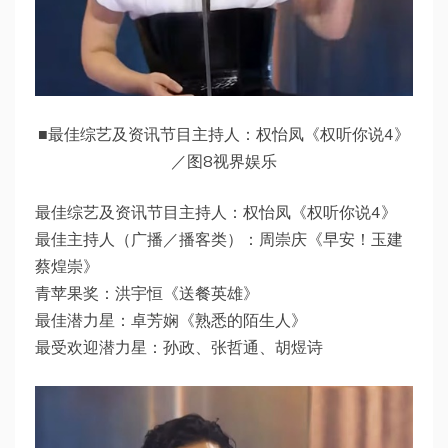
■最佳综艺及资讯节目主持人：权怡凤《权听你说4》
／图8视界娱乐
最佳综艺及资讯节目主持人：权怡凤《权听你说4》
最佳主持人（广播／播客类）：周崇庆《早安！玉建
蔡煌崇》
青苹果奖：洪宇恒《送餐英雄》
最佳潜力星：卓芳娴《熟悉的陌生人》
最受欢迎潜力星：孙政、张哲通、胡煜诗