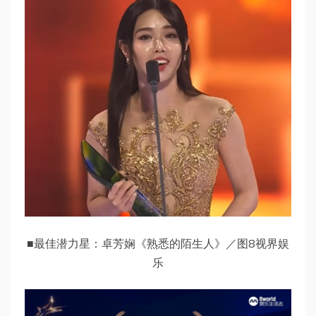
■最佳潜力星：卓芳娴《熟悉的陌生人》／图8视界娱
乐