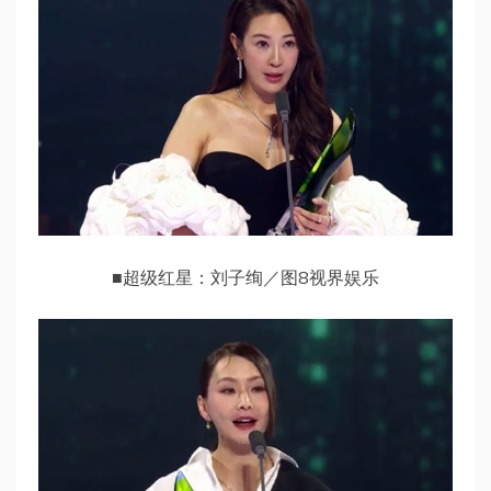
■超级红星：刘子绚／图8视界娱乐