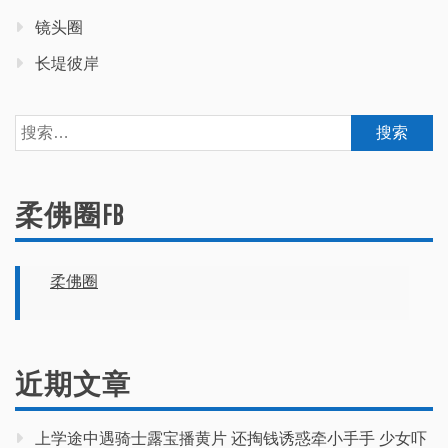
镜头圈
长堤彼岸
搜
索：
柔佛圈FB
柔佛圈
近期文章
上学途中遇骑士露宝播黄片 还掏钱诱惑牵小手手 少女吓