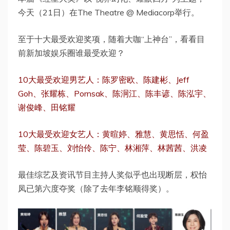
今天（21日）在The Theatre @ Mediacorp举行。
至于十大最受欢迎奖项，随着大咖“上神台”，看看目
前新加坡娱乐圈谁最受欢迎？
10大最受欢迎男艺人：陈罗密欧、陈建彬、Jeff
Goh、张耀栋、Pornsak、陈泂江、陈丰谚、陈泓宇、
谢俊峰、田铭耀
10大最受欢迎女艺人：黄暄婷、雅慧、黄思恬、何盈
莹、陈碧玉、刘怡伶、陈宁、林湘萍、林茜茜、洪凌
最佳综艺及资讯节目主持人奖似乎也出现断层，权怡
凤已第六度夺奖（除了去年李铭顺得奖）。