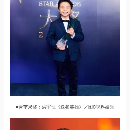
■青苹果奖：洪宇恒《送餐英雄》／图8视界娱乐