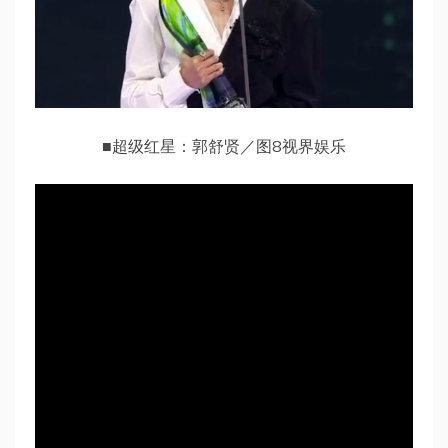
■超级红星：郭舒贤／图8视界娱乐