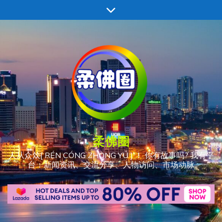
跳
至
内
容
柔佛圈
人从众𠈌[ RÉN CÓNG ZHÒNG YÚ ] ！ 你有故事吗? 我有平
台：新闻资讯、交流分享、人物访问、市场动脉