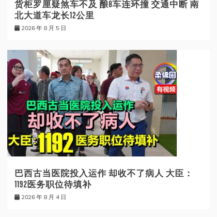
货柜罗厘疑煞车不及 酿8车连环撞 交通中断 南
北大道车龙长12公里
2026 年 8 月 5 日
巴西古当医院投入运作 却收不了病人 大臣：
1192医务职位待填补
2026 年 8 月 4 日