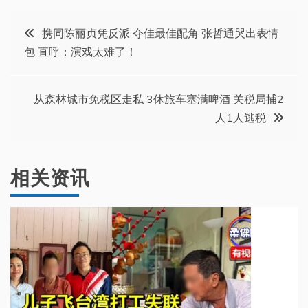
文
携同陈丽贞凭反派 夺佳最佳配角 张哲通哭出表情
包 直呼：演戏太难了！
章
导
从森林城市免税区走私 3休旅车塞满啤酒 关税局捕2
人1人逃税
航
相关资讯