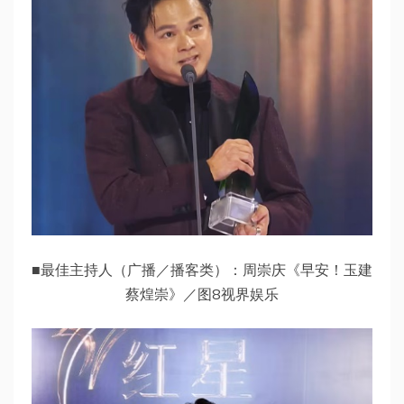
■最佳主持人（广播／播客类）：周崇庆《早安！玉建
蔡煌崇》／图8视界娱乐