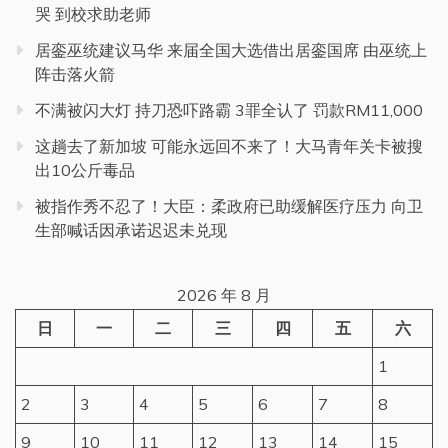
哭 到校求助老师
居銮巫统建议马华 来届全国大选借出居銮国席 由巫统上
阵击落火箭
不满被闪大灯 持刀恐吓路霸 3罪全认了 罚款RM11,000
这趟去了新加坡 可能永远回不来了！大马青年关卡被搜
出10公斤毒品
被指作秀不忍了！大臣：柔政府已助缓解医疗压力 向卫
生部喊话因承诺迟迟未兑现
2026 年 8 月
日
一
二
三
四
五
六
1
2
3
4
5
6
7
8
9
10
11
12
13
14
15