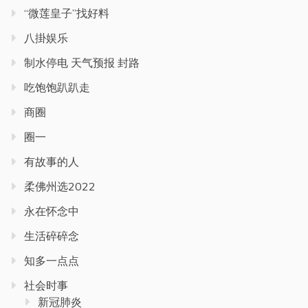
“微莲皇子”找好料
八掛娱乐
制水停电 天气预报 封路
吃饱饱趴趴走
商圈
圈一
有故事的人
柔佛州选2022
永在怀念中
生活碎碎念
知多一点点
社会时事
新冠肺炎