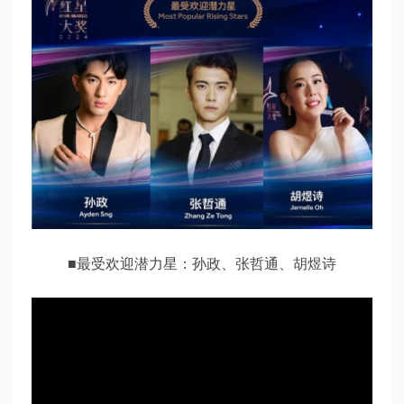
■最受欢迎潜力星：孙政、张哲通、胡煜诗