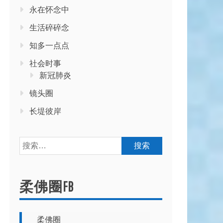
永在怀念中
生活碎碎念
知多一点点
社会时事
新冠肺炎
镜头圈
长堤彼岸
搜
索：
柔佛圈FB
柔佛圈