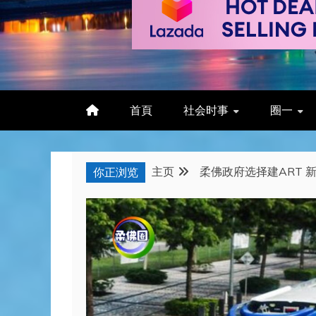
首頁
社会时事
圈一
主页
柔佛政府选择建ART 
你正浏览