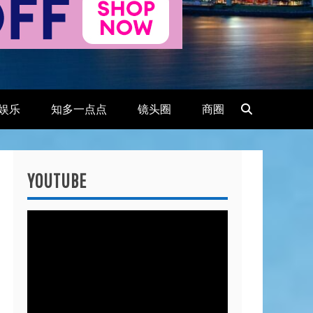
娱乐
知多一点点
镜头圈
商圈
YOUTUBE