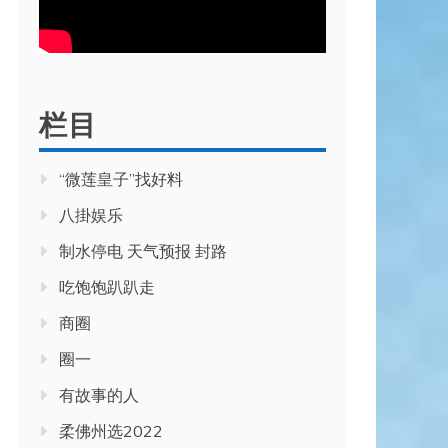
栏目
“微莲皇子”找好料
八掛娱乐
制水停电 天气预报 封路
吃饱饱趴趴走
商圈
圈一
有故事的人
柔佛州选2022