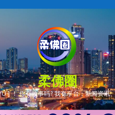
柔佛圈
ÒNG YÚ ] ！ 你有故事吗? 我有平台：