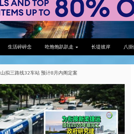
生活碎碎念
吃饱饱趴趴走
长堤彼岸
八掛
新山拟三路线32车站 预计8月内阁定案