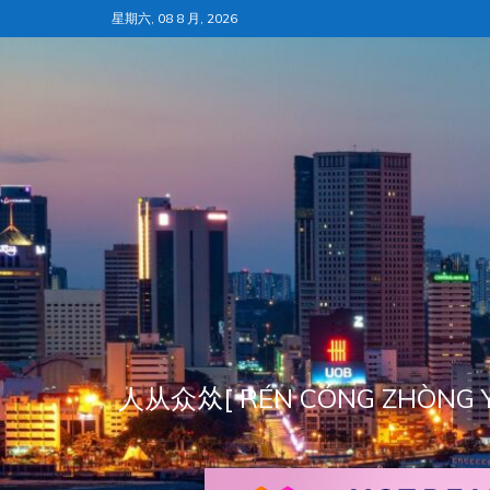
跳
星期六, 08 8 月, 2026
至
内
容
人从众𠈌[ RÉN CÓNG ZH