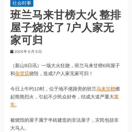
社会时事
班兰马来甘榜大火 整排
屋子烧没了 7户人家无
家可归
2024 年 6 月 8 日
（新山8日讯）一场大火狂烧，班兰马来甘榜6间屋子
和
杂货店
烧毁，造成7户人家无家可归！
今日上午约10时，位于地不佬路旁的班兰
马来甘榜
燃
起熊熊烈火，引起不少民众好奇，结成大道严重大
塞
车
。
被烧毁的屋子属于半砖建造的非法屋子，灾民包括非
大马人。