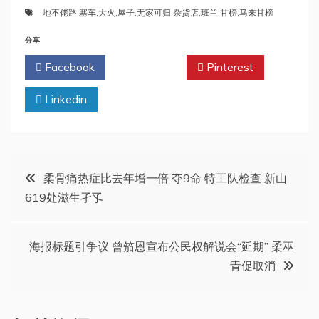
地不佬路
,
塞车
,
大火
,
屋子
,
无家可归
,
杂货店
,
班兰
,
甘榜
,
马来甘榜
分享
Facebook
Twitter
Pinterest
Linkedin
文
柔骨痛热症比去年增一倍 夺9命 特工队检查 新山
619处滋生孑孓
章
导
海报标题引争议 曾笳恩宣布公民权解说会“延期” 柔巫
青促取消
航