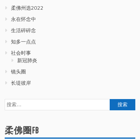
柔佛州选2022
永在怀念中
生活碎碎念
知多一点点
社会时事
新冠肺炎
镜头圈
长堤彼岸
搜
索：
柔佛圈FB