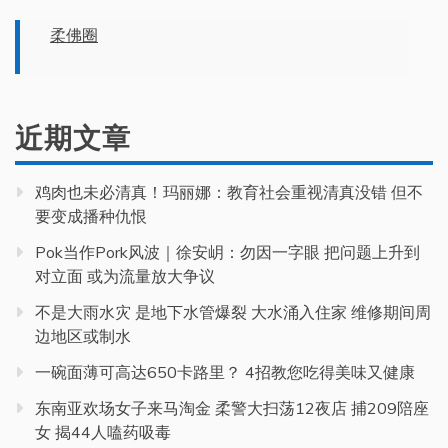
柔佛圈
近期文章
鸡肉也未必清真！玛丽娜：教育社会重视清真没错 但不
要变成播种仇恨
Pok当作Pork风波｜徐安岄：勿因一字眼 把问题上升到
对立面 或为流量放大争议
不是大雨水灾 是地下水管爆裂 大水涌入住家 维修期间周
边地区或制水
一碗面薄可高达650卡路里？ 4招教您吃得美味又健康
东南亚欢场女子来马淘金 柔警大扫荡12夜店 捕209陪座
女 揭44人嗑药吸毒