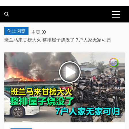
你正浏览
主页
班兰马来甘榜大火 整排屋子烧没了 7户人家无家可归