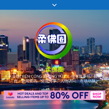
跳
至
内
容
柔佛圈
人从众𠈌[ RÉN CÓNG ZHÒNG YÚ ] ！ 你有故事吗? 我有平
台：新闻资讯、交流分享、人物访问、市场动脉