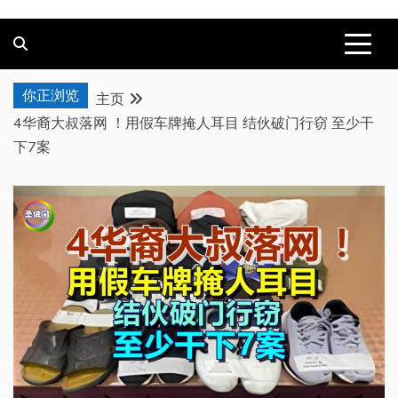
你正浏览
主页
4华裔大叔落网 ！用假车牌掩人耳目 结伙破门行窃 至少干
下7案