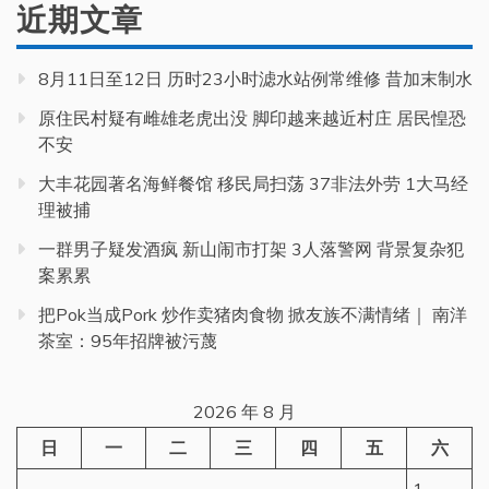
近期文章
8月11日至12日 历时23小时滤水站例常维修 昔加末制水
原住民村疑有雌雄老虎出没 脚印越来越近村庄 居民惶恐
不安
大丰花园著名海鲜餐馆 移民局扫荡 37非法外劳 1大马经
理被捕
一群男子疑发酒疯 新山闹市打架 3人落警网 背景复杂犯
案累累
把Pok当成Pork 炒作卖猪肉食物 掀友族不满情绪｜ 南洋
茶室：95年招牌被污蔑
2026 年 8 月
日
一
二
三
四
五
六