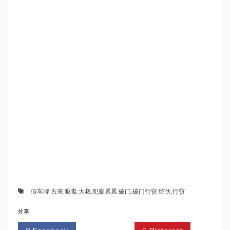
假车牌
,
古来
,
吸毒
,
大叔
,
犯案累累
,
破门
,
破门行窃
,
结伙
,
行窃
分享