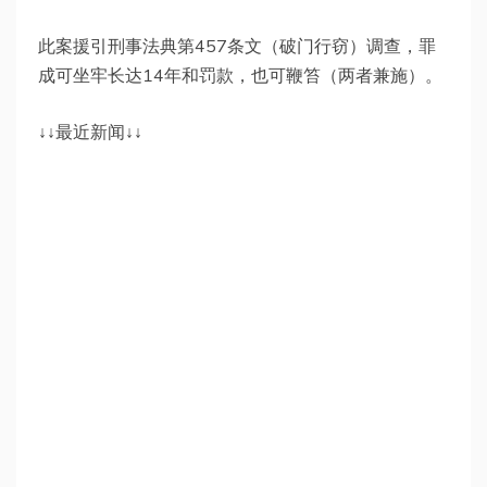
此案援引刑事法典第457条文（破门行窃）调查，罪
成可坐牢长达14年和罚款，也可鞭笞（两者兼施）。
↓↓最近新闻↓↓