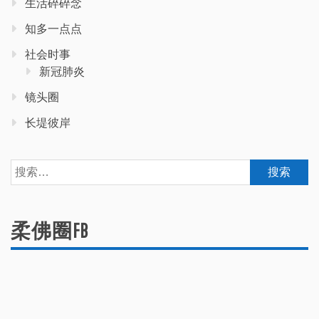
生活碎碎念
知多一点点
社会时事
新冠肺炎
镜头圈
长堤彼岸
搜
索：
柔佛圈FB