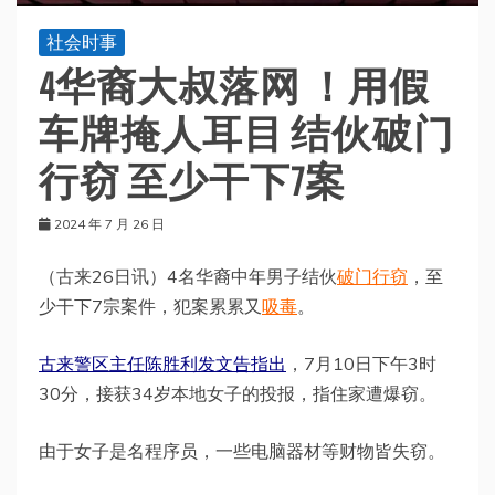
社会时事
4华裔大叔落网 ！用假
车牌掩人耳目 结伙破门
行窃 至少干下7案
2024 年 7 月 26 日
（古来26日讯）4名华裔中年男子结伙
破门行窃
，至
少干下7宗案件，犯案累累又
吸毒
。
古来警区主任陈胜利发文告指出
，7月10日下午3时
30分，接获34岁本地女子的投报，指住家遭爆窃。
由于女子是名程序员，一些电脑器材等财物皆失窃。