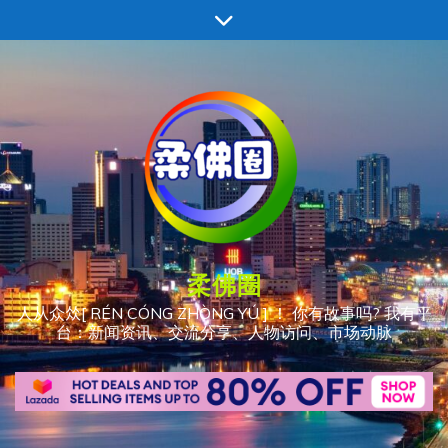
跳
至
内
容
柔佛圈
人从众𠈌[ RÉN CÓNG ZHÒNG YÚ ] ！ 你有故事吗? 我有平
台：新闻资讯、交流分享、人物访问、市场动脉