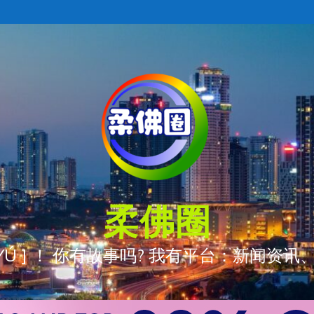
柔佛圈
ÒNG YÚ ] ！ 你有故事吗? 我有平台：