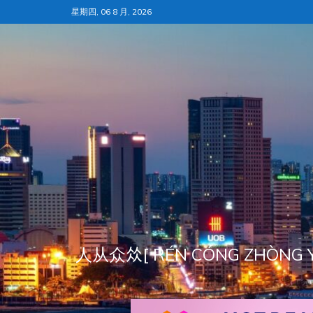
跳
星期四, 06 8 月, 2026
至
内
容
人从众𠈌[ RÉN CÓNG ZH