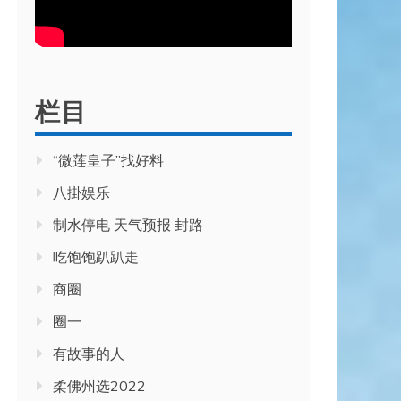
栏目
“微莲皇子”找好料
八掛娱乐
制水停电 天气预报 封路
吃饱饱趴趴走
商圈
圈一
有故事的人
柔佛州选2022