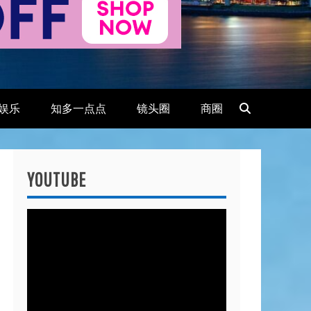
娱乐
知多一点点
镜头圈
商圈
YOUTUBE