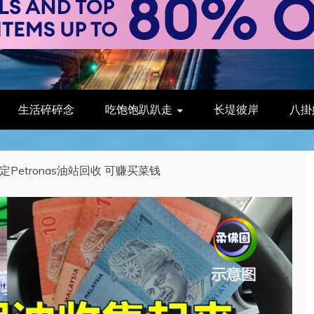
生活碎碎念
吃饱饱趴趴走
长堤彼岸
八掛
Petronas油站回收 可赚买菜钱