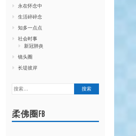
永在怀念中
生活碎碎念
知多一点点
社会时事
新冠肺炎
镜头圈
长堤彼岸
搜
索：
柔佛圈FB