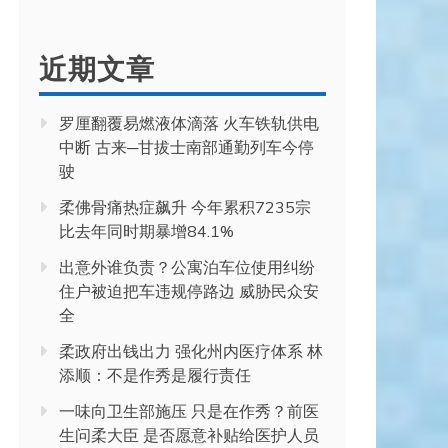
近期文章
罗厘翻覆易燃液体滴落 火车铁轨供电
中断 古来─甘拔士南部通勤列车今停
驶
柔佛骨痛热症飙升 今年累积7235宗
比去年同时期暴增84.1%
出意外谁负责？公寓泊车位使用纠纷
住户被迫把车违规停路边 威胁民众安
全
柔政府出钱出力 强化州内医疗体系 林
添顺：不是作秀是履行责任
一味向卫生部施压 只是在作秀？前医
生问柔大臣 是否愿意补贴给医护人员