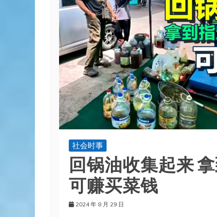
社会时事
回锅油收集起来 拿到
可赚买菜钱
2024 年 8 月 29 日