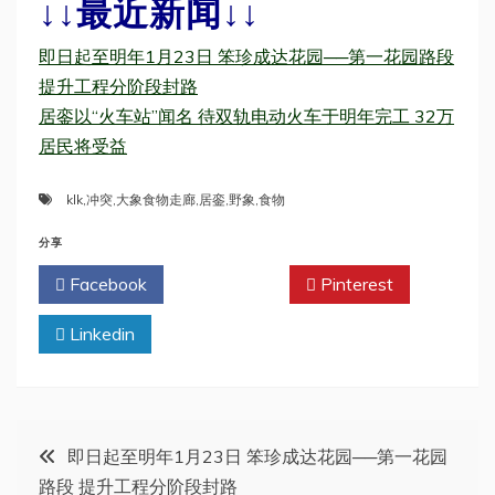
↓↓最近新闻↓↓
即日起至明年1月23日 笨珍成达花园──第一花园路段
提升工程分阶段封路
居銮以“火车站”闻名 待双轨电动火车于明年完工 32万
居民将受益
klk
,
冲突
,
大象食物走廊
,
居銮
,
野象
,
食物
分享
Facebook
Twitter
Pinterest
Linkedin
文
即日起至明年1月23日 笨珍成达花园──第一花园
路段 提升工程分阶段封路