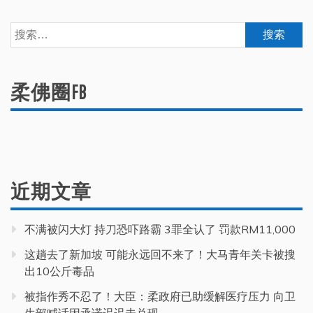
搜
索：
柔佛圈FB
近期文章
不满被闪大灯 持刀恐吓路霸 3罪全认了 罚款RM11,000
这趟去了新加坡 可能永远回不来了！大马青年关卡被搜
出10公斤毒品
被指作秀不忍了！大臣：柔政府已助缓解医疗压力 向卫
生部喊话因承诺迟迟未兑现