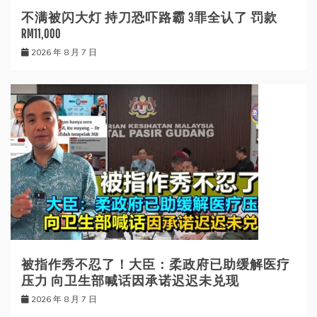
不满被闪大灯 持刀恐吓路霸 3罪全认了 罚款
RM11,000
2026 年 8 月 7 日
被指作秀不忍了！大臣：柔政府已助缓解医疗
压力 向卫生部喊话因承诺迟迟未兑现
2026 年 8 月 7 日