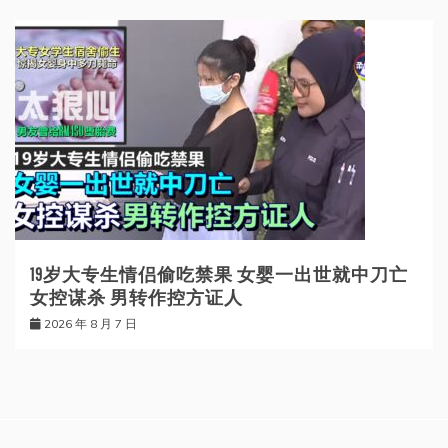
19岁大专生情侣偷吃禁果 女婴一出世就中刀亡
女控谋杀 男转作控方证人
2026 年 8 月 7 日