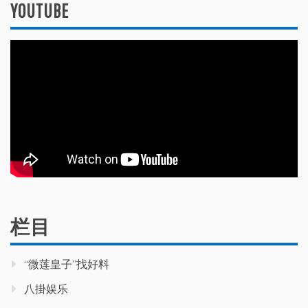
YOUTUBE
栏目
“微莲皇子”找好料
八掛娱乐