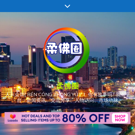
跳
至
内
容
柔佛圈
人从众𠈌[ RÉN CÓNG ZHÒNG YÚ ] ！ 你有故事吗? 我有平
台：新闻资讯、交流分享、人物访问、市场动脉