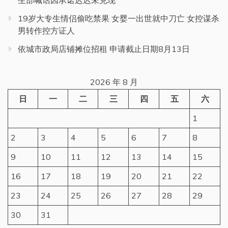
19岁大专生情侣偷吃禁果 女婴一出世就中刀亡 女控谋杀
男转作控方证人
依城市政局店铺摊位招租 申请截止日期8月13日
2026 年 8 月
日
一
二
三
四
五
六
1
2
3
4
5
6
7
8
9
10
11
12
13
14
15
16
17
18
19
20
21
22
23
24
25
26
27
28
29
30
31