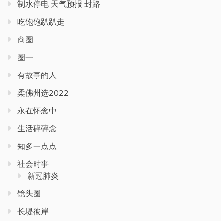
制水停电 天气预报 封路
吃饱饱趴趴走
商圈
圈一
有故事的人
柔佛州选2022
永在怀念中
生活碎碎念
知多一点点
社会时事
新冠肺炎
镜头圈
长堤彼岸