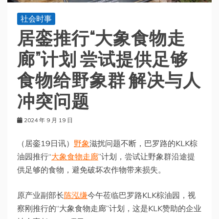
社会时事
居銮推行“大象食物走
廊”计划 尝试提供足够
食物给野象群 解决与人
冲突问题
2024 年 9 月 19 日
（居銮19日讯）
野象
滋扰问题不断，巴罗路的KLK棕
油园推行“
大象食物走廊
”计划，尝试让野象群沿途提
供足够的食物，避免破坏农作物带来损失。
原产业副部长
陈泓缣
今午莅临巴罗路KLK棕油园，视
察刚推行的“大象食物走廊”计划，这是KLK赞助的企业