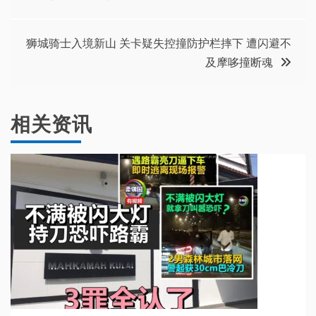
章
导
狮城骑士入境新山 关卡疑失控撞防护栏摔下 遭闪避不
及摩哆撞断魂
航
相关资讯