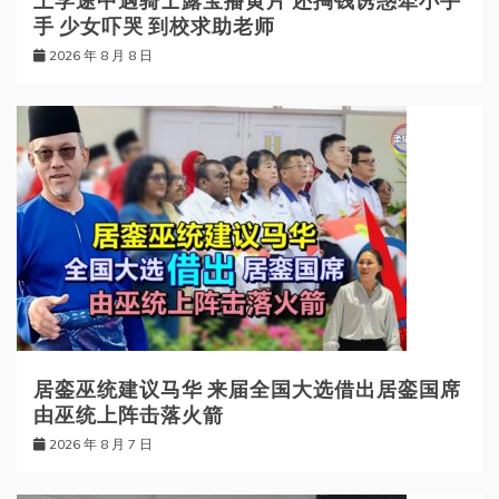
上学途中遇骑士露宝播黄片 还掏钱诱惑牵小手
手 少女吓哭 到校求助老师
2026 年 8 月 8 日
居銮巫统建议马华 来届全国大选借出居銮国席
由巫统上阵击落火箭
2026 年 8 月 7 日