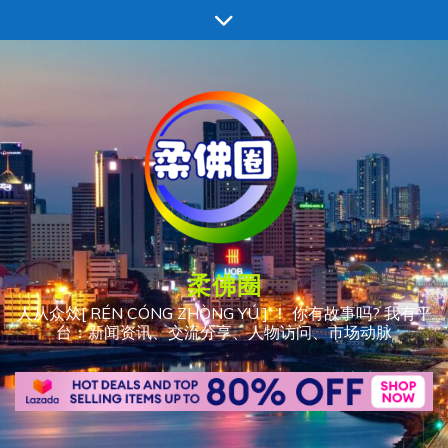
跳
至
内
容
柔佛圈
人从众𠈌[ RÉN CÓNG ZHÒNG YÚ ] ！ 你有故事吗? 我有平
台：新闻资讯、交流分享、人物访问、市场动脉