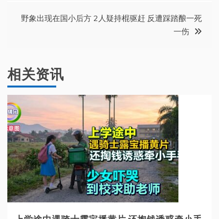
导
野象出现在国小后方 2人疑持棍驱赶 反遭踩踏酿一死
一伤
航
相关资讯