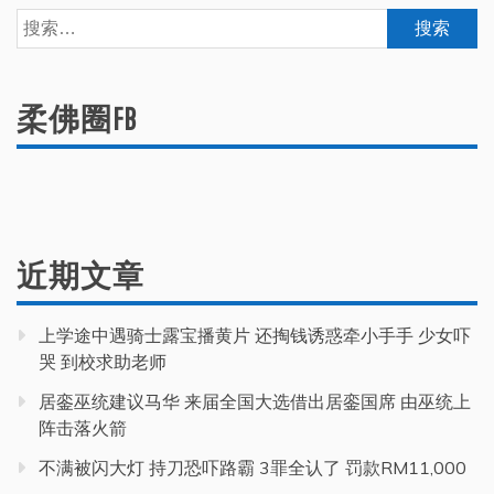
搜
索：
柔佛圈FB
近期文章
上学途中遇骑士露宝播黄片 还掏钱诱惑牵小手手 少女吓
哭 到校求助老师
居銮巫统建议马华 来届全国大选借出居銮国席 由巫统上
阵击落火箭
不满被闪大灯 持刀恐吓路霸 3罪全认了 罚款RM11,000