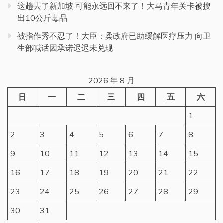
这趟去了新加坡 可能永远回不来了！大马青年关卡被搜
出10公斤毒品
被指作秀不忍了！大臣：柔政府已助缓解医疗压力 向卫
生部喊话因承诺迟迟未兑现
2026 年 8 月
日
一
二
三
四
五
六
1
2
3
4
5
6
7
8
9
10
11
12
13
14
15
16
17
18
19
20
21
22
23
24
25
26
27
28
29
30
31