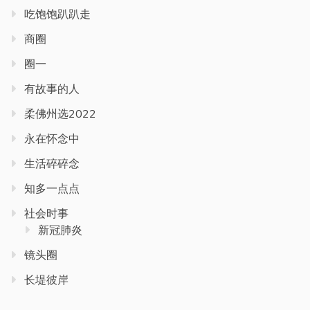
吃饱饱趴趴走
商圈
圈一
有故事的人
柔佛州选2022
永在怀念中
生活碎碎念
知多一点点
社会时事
新冠肺炎
镜头圈
长堤彼岸