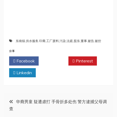
东南镇
,
供水服务
,
印裔
,
工厂废料
,
污染
,
法庭
,
股东
,
董事
,
被告
,
被控
分享
Facebook
Twitter
Pinterest
Linkedin
文
华裔男童 疑遭虐打 手骨折多处伤 警方逮捕父母调
查
章